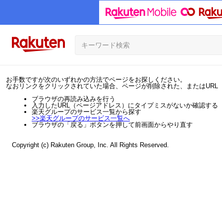
お手数ですが次のいずれかの方法でページをお探しください。
なおリンクをクリックされていた場合、ページが削除された、またはURL
ブラウザの再読み込みを行う
入力したURL（ページアドレス）にタイプミスがないか確認する
楽天グループのサービス一覧から探す
>>
楽天グループのサービス一覧へ
ブラウザの「戻る」ボタンを押して前画面からやり直す
Copyright (c) Rakuten Group, Inc. All Rights Reserved.