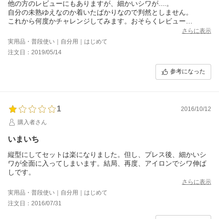
他の方のレビューにもありますが、細かいシワが....。
自分の未熟ゆえなのか着いたばかりなので判然としません。
これから何度かチャレンジしてみます。おそらくレビュー
評価の高い方もいるという事は、ズボンの材質等にも関係
さらに表示
するのかも知れません。現状では星３つです。
実用品・普段使い｜自分用｜はじめて
注文日：2019/05/14
参考になった
1
2016/10/12
購入者さん
いまいち
縦型にしてセットは楽になりました。但し、プレス後、細かいシ
ワが全面に入ってしまいます。結局、再度、アイロンでシワ伸ば
しです。
さらに表示
実用品・普段使い｜自分用｜はじめて
注文日：2016/07/31