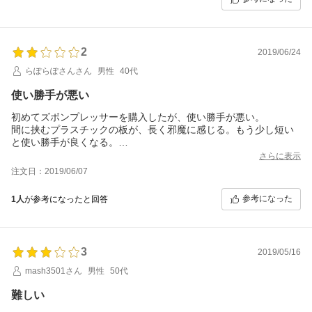
2
2019/06/24
らぽらぽさんさん
男性
40代
使い勝手が悪い
初めてズボンプレッサーを購入したが、使い勝手が悪い。
間に挟むプラスチックの板が、長く邪魔に感じる。もう少し短い
と使い勝手が良くなる。
伸ばして挟んでも、たまに挟み方が悪かったのか、変なところで
さらに表示
折れてしまう場合がある。
注文日：2019/06/07
２段階でセットするが、１段階目でタルミを直すらしいが、直せ
ないので意味がない。
参考になった
1人
が参考になったと回答
夏用のズボンをプレスしたら、波打つヨレヨレのシワがついた。
冬用では試していない。
少し高いが、他メーカーの方が良かったと思った。
とりあえずは、使い続けることになる。早く壊れないかと思う。
3
2019/05/16
mash3501さん
男性
50代
難しい