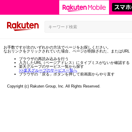
お手数ですが次のいずれかの方法でページをお探しください。
なおリンクをクリックされていた場合、ページが削除された、またはURL
ブラウザの再読み込みを行う
入力したURL（ページアドレス）にタイプミスがないか確認する
楽天グループのサービス一覧から探す
>>
楽天グループのサービス一覧へ
ブラウザの「戻る」ボタンを押して前画面からやり直す
Copyright (c) Rakuten Group, Inc. All Rights Reserved.