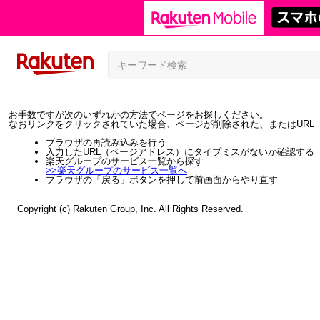
お手数ですが次のいずれかの方法でページをお探しください。
なおリンクをクリックされていた場合、ページが削除された、またはURL
ブラウザの再読み込みを行う
入力したURL（ページアドレス）にタイプミスがないか確認する
楽天グループのサービス一覧から探す
>>
楽天グループのサービス一覧へ
ブラウザの「戻る」ボタンを押して前画面からやり直す
Copyright (c) Rakuten Group, Inc. All Rights Reserved.