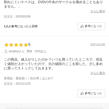
割れにくいケースは、DVDの中央のサークルを痛めることもあり
ません。
ぶっちゃけ、ある映画のDVDは、DVDをはめ込むと、中央のサー
さらに表示
クルが割れてしまったりしますが、この製品なら問題ありませ
注文日：2020/02/06
ん。
参考になった
1人
が参考になったと回答
5
2021/11/30
elrathiaさん
男性
70代以上
この商品、値上がりしたのか？いつも買っていたところで、倍近
く値段が上がっていたので、元の値段のここを探した。少し多め
に買ってストックしておきます。
さらに表示
実用品・普段使い｜自分用｜はじめて
注文日：2021/11/20
参考になった