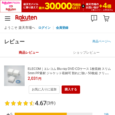
ようこそ 楽天市場へ
ログイン
会員登録
レビュー
商品ページへ
商品レビュー
ショップレビュー
ELECOM｜エレコム Blu-ray DVD CDケース 1枚収納 スリム
5mm PP素材 ジャケット収納可 割れに強い 50枚組 クリア
クリア CCD-JPCS50CR[CCDJPCS50CR]【rb_pcp】
2,031
円
お気に入りに追加
購入する
4.67
(3件)
5
2件