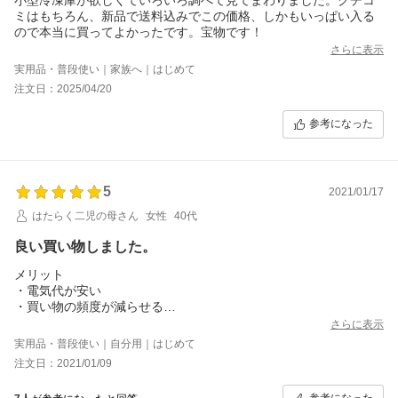
ミはもちろん、新品で送料込みでこの価格、しかもいっぱい入る
ので本当に買ってよかったです。宝物です！
さらに表示
実用品・普段使い｜家族へ｜はじめて
注文日：2025/04/20
参考になった
5
2021/01/17
はたらく二児の母さん
女性
40代
良い買い物しました。
メリット
・電気代が安い
・買い物の頻度が減らせる
・食品ロスが減らせる(農家の知り合いからキロ単位の野菜が突如
さらに表示
届くことがある)
実用品・普段使い｜自分用｜はじめて
・冷凍庫に余裕があるっていう安心感がすごい。これが一番。い
注文日：2021/01/09
い買い物したわーって思います。
デメリット