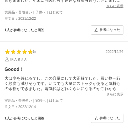
頂きまました。年末にも関わらず迅速な対応有難うございまし
た。
さらに表示
実用品・普段使い｜子供へ｜はじめて
注文日：2021/12/22
参考になった
1人
が参考になったと回答
5
2022/12/26
購入者さん
Goood！
大は少を兼ねるでし、この容量にして大正解でした。買い物へ行
く頻度も減りそうです。いつでも大量にストックがあると気持ち
の余裕ができました。電気代はどれくらいになるのかこれからわ
かるとは思いますが直冷式なので効率良さそうですし音も静かで
さらに表示
す。シンプルで簡単で良い。
実用品・普段使い｜家族へ｜はじめて
注文日：2022/12/14
参考になった
1人
が参考になったと回答