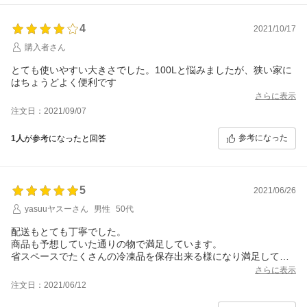
4
2021/10/17
購入者さん
とても使いやすい大きさでした。100Lと悩みましたが、狭い家に
はちょうどよく便利です
さらに表示
注文日：2021/09/07
参考になった
1人
が参考になったと回答
5
2021/06/26
yasuuヤスーさん
男性
50代
配送もとても丁寧でした。
商品も予想していた通りの物で満足しています。
省スペースでたくさんの冷凍品を保存出来る様になり満足してま
す。
さらに表示
音も全く気になりません。
注文日：2021/06/12
良い買い物をしました。