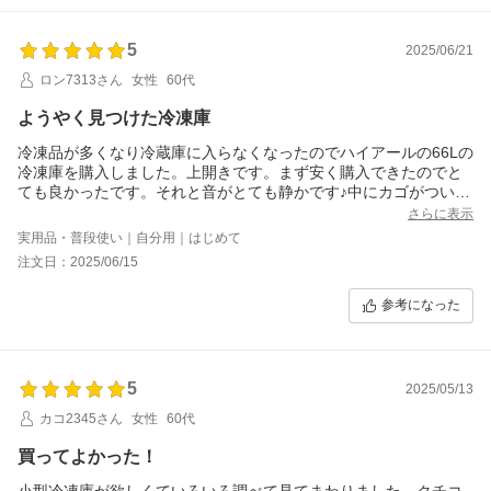
5
2025/06/21
ロン7313さん
女性
60代
ようやく見つけた冷凍庫
冷凍品が多くなり冷蔵庫に入らなくなったのでハイアールの66Lの
冷凍庫を購入しました。上開きです。まず安く購入できたのでと
ても良かったです。それと音がとても静かです♪中にカゴがついて
おり細かなものはそこに入れられるのも気に入りました。
さらに表示
実用品・普段使い｜自分用｜はじめて
注文日：2025/06/15
参考になった
5
2025/05/13
カコ2345さん
女性
60代
買ってよかった！
小型冷凍庫が欲しくていろいろ調べて見てまわりました。クチコ