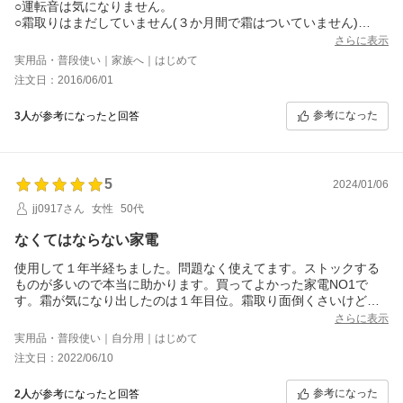
○運転音は気になりません。
○霜取りはまだしていません(３か月間で霜はついていません)
個別の電気代は不明
さらに表示
実用品・普段使い｜家族へ｜はじめて
注文日：2016/06/01
参考になった
3人
が参考になったと回答
5
2024/01/06
jj0917さん
女性
50代
なくてはならない家電
使用して１年半経ちました。問題なく使えてます。ストックする
ものが多いので本当に助かります。買ってよかった家電NO1で
す。霜が気になり出したのは１年目位。霜取り面倒くさいけど、
このお値段で文句言えません大変満足です！
さらに表示
実用品・普段使い｜自分用｜はじめて
注文日：2022/06/10
参考になった
2人
が参考になったと回答