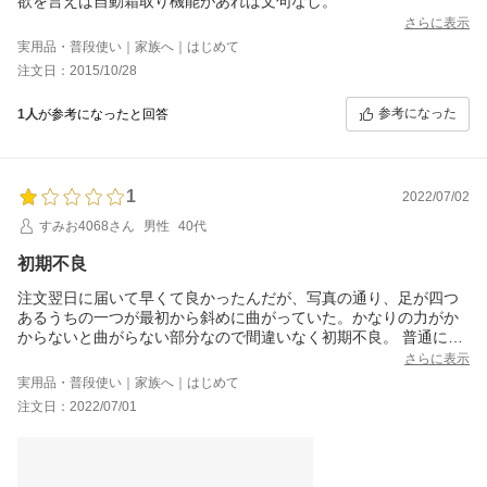
欲を言えば自動霜取り機能があれば文句なし。
さらに表示
実用品・普段使い｜家族へ｜はじめて
注文日：2015/10/28
参考になった
1人
が参考になったと回答
1
2022/07/02
すみお4068さん
男性
40代
初期不良
注文翌日に届いて早くて良かったんだが、写真の通り、足が四つ
あるうちの一つが最初から斜めに曲がっていた。かなりの力がか
からないと曲がらない部分なので間違いなく初期不良。 普通に冷
えたし、交換してもらうにも段ボールまた入れて段取りするのも
さらに表示
めんどくさいから、このまま使うが、中国製で、ビックカメラで
実用品・普段使い｜家族へ｜はじめて
中身確認してるとは思えないので注意が必要です。
注文日：2022/07/01