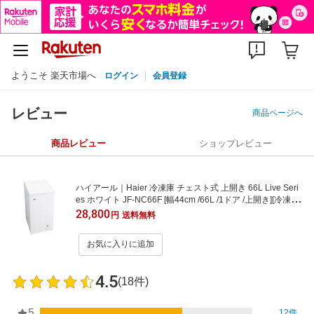
ようこそ 楽天市場へ
ログイン
会員登録
レビュー
商品ページへ
商品レビュー
ショップレビュー
ハイアール｜Haier 冷凍庫 チェスト式 上開き 66L Live Seri
es ホワイト JF-NC66F [幅44cm /66L /1ドア /上開き][冷凍庫
小型 家庭用 JFNC66F]
28,800
円
送料無料
お気に入りに追加
4.5
(18件)
5
12件