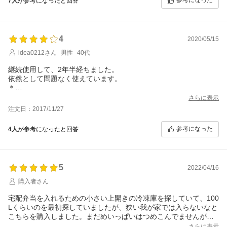
参考になった
7人
が参考になったと回答
・探しにくい
→我が家は炭水化物とアイス専用。用途が決まっていれば問題に
ならないかと。
・ごちゃつきやすい
4
→カインズの収納ケース「スキット」お勧め。
2020/05/15
容量通り満タンにすると、発掘が大変そうなので、表示の容量よ
idea0212さん
男性
40代
り少なく使うものと思った方が良いでしょう。ただし、長時間扉
を開けて発掘作業を行っても、構造上冷気は逃げにくい。
継続使用して、2年半経ちました。
その他
依然として問題なく使えています。
・霜取りは電源オフ→霜溶かす→本体後面の穴から出す仕様。穴
＊
の位置的に背の低いバケツを置いて放置すれば良さそうですが、
配送確認後、商品を確認すると、
さらに表示
手間に関しては未知数。
後ろの板を固定しているビスが1個、取れかかっていました。
注文日：2017/11/27
・お手持ちの冷蔵庫の冷凍室の容量を参考にセカンド冷凍庫の容
見ると、ビス穴がバカになっていました。
量を検討してみて下さい。元々の2倍必要なのか、3倍なのか…
面倒なのでそのままにしました。
参考になった
4人
が参考になったと回答
と。
＊
使用しだして1年後くらいに、
庫内の霜掃除のあと、急速冷凍ボタンをかけたのを忘れて、
開けようとしたらドアが凍りついて開かないことがありました。
5
2022/04/16
＊
ありがとうございました。
購入者さん
宅配弁当を入れるための小さい上開きの冷凍庫を探していて、100
Lくらいのを最初探していましたが、狭い我が家では入らないなと
こちらを購入しました。まだめいっぱいはつめこんでませんが、
安いし男性一人でも移動できるサイズと重量で良かったです。
さらに表示