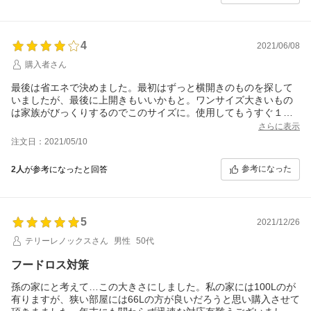
4
2021/06/08
購入者さん
最後は省エネで決めました。最初はずっと横開きのものを探して
いましたが、最後に上開きもいいかもと。ワンサイズ大きいもの
は家族がびっくりするのでこのサイズに。使用してもうすぐ１か
月がたちます。音は静かです。内側に霜はついてきましたが、や
さらに表示
はりこればかりはそうじが面倒そう。少なくとも５年くらい問題
注文日：2021/05/10
なく使えれば、いい買い物！と言えるかな。配送業者さんがどこ
なのか結局最後までわかりませんでした。でも配送業者のお兄さ
参考になった
2人
が参考になったと回答
んはとても親切でした。
5
2021/12/26
テリーレノックスさん
男性
50代
フードロス対策
孫の家にと考えて…この大きさにしました。私の家には100Lのが
有りますが、狭い部屋には66Lの方が良いだろうと思い購入させて