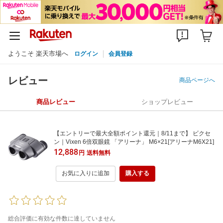
ようこそ 楽天市場へ
ログイン
会員登録
レビュー
商品ページへ
商品レビュー
ショップレビュー
【エントリーで最大全額ポイント還元｜8/11まで】 ビクセ
ン｜Vixen 6倍双眼鏡 「アリーナ」 M6×21[アリーナM6X21]
12,888
円
送料無料
お気に入りに追加
購入する
総合評価に有効な件数に達していません