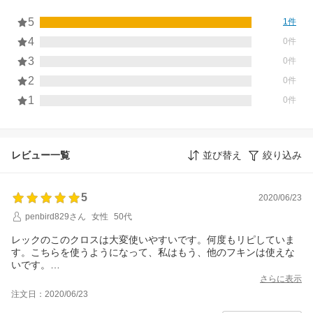
5
1件
4
0件
3
0件
2
0件
1
0件
レビュー一覧
並び替え
絞り込み
5
2020/06/23
penbird829さん
女性
50代
レックのこのクロスは大変使いやすいです。何度もリピしていま
す。こちらを使うようになって、私はもう、他のフキンは使えな
いです。
普段は10枚入りを購入しています。こちらは5枚入りですので、初
さらに表示
めて試す方や、送料対策にいいksと思います。
注文日：2020/06/23