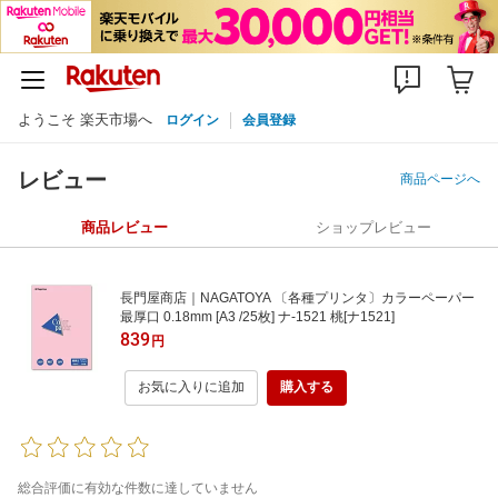
ようこそ 楽天市場へ
ログイン
会員登録
レビュー
商品ページへ
商品レビュー
ショップレビュー
長門屋商店｜NAGATOYA 〔各種プリンタ〕カラーペーパー
最厚口 0.18mm [A3 /25枚] ナ-1521 桃[ナ1521]
839
円
お気に入りに追加
購入する
総合評価に有効な件数に達していません