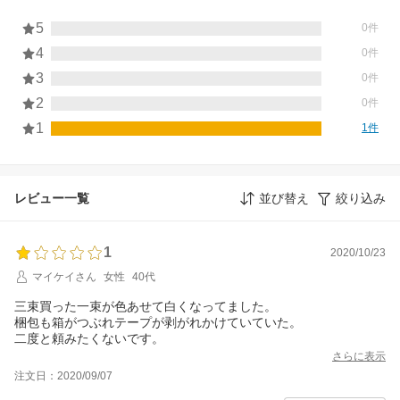
5
0件
4
0件
3
0件
2
0件
1
1件
レビュー一覧
並び替え
絞り込み
1
2020/10/23
マイケイさん
女性
40代
三束買った一束が色あせて白くなってました。
梱包も箱がつぶれテープが剥がれかけていていた。
二度と頼みたくないです。
さらに表示
注文日：2020/09/07