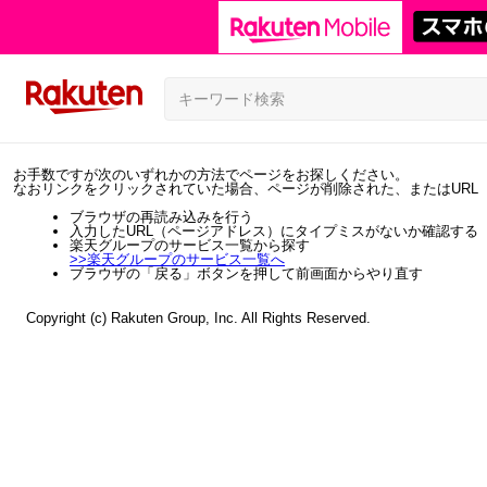
お手数ですが次のいずれかの方法でページをお探しください。
なおリンクをクリックされていた場合、ページが削除された、またはURL
ブラウザの再読み込みを行う
入力したURL（ページアドレス）にタイプミスがないか確認する
楽天グループのサービス一覧から探す
>>
楽天グループのサービス一覧へ
ブラウザの「戻る」ボタンを押して前画面からやり直す
Copyright (c) Rakuten Group, Inc. All Rights Reserved.