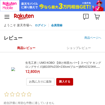
ようこそ 楽天市場へ
ログイン
会員登録
レビュー
商品ページへ
商品レビュー
ショップレビュー
生毛工房｜UMO KOBO 【掛け布団カバー】スーピマ キング
ロングサイズ(綿100%/230×230cm/ブルー)[M542323KKLB
L]
12,800
円
お気に入りに追加
購入する
総合評価に有効な件数に達していません