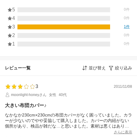
5
0件
4
0件
3
1件
2
0件
1
0件
レビュー一覧
並び替え
絞り込み
3
2011/11/08
moonlight-honeyさん
女性
40代
大きい布団カバー♪
なかなか230cm×230cmの布団カバーがなく困っていました。カラ
ーが少ないのでやや妥協して購入しました。カバーの内紐がない
個所があり、検品が雑だな…と思いました。素材は悪くはありま
せんが、高級感もありません。
さらに表示