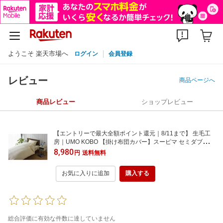
ようこそ 楽天市場へ
ログイン
会員登録
レビュー
商品ページへ
商品レビュー
ショップレビュー
【エントリーで最大全額ポイント還元｜8/11まで】 生毛工
房｜UMO KOBO 【掛け布団カバー】スーピマ セミダブル
(ワイドシングル)ロングサイズ(綿100%/170×230cm/ベージ
8,980
円
送料無料
ュ)[M541723KWSBE]
お気に入りに追加
購入する
総合評価に有効な件数に達していません