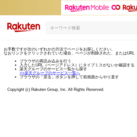
お手数ですが次のいずれかの方法でページをお探しください。
なおリンクをクリックされていた場合、ページが削除された、またはURL
ブラウザの再読み込みを行う
入力したURL（ページアドレス）にタイプミスがないか確認する
楽天グループのサービス一覧から探す
>>
楽天グループのサービス一覧へ
ブラウザの「戻る」ボタンを押して前画面からやり直す
Copyright (c) Rakuten Group, Inc. All Rights Reserved.