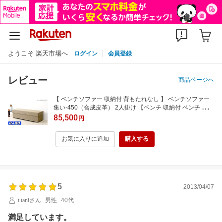
ようこそ 楽天市場へ
ログイン
会員登録
レビュー
商品ページへ
【 ベンチソファー 収納付 背もたれなし 】 ベンチソファー
集い-450（合成皮革） 2人掛け 【ベンチ 収納付 ベンチ 収納
ベンチチェア 収納 収納ベンチ ソファー 収納 ソファ 日本製
85,500
円
ソファー 店舗用 待合 ソファ 収納付き ベンチ】
お気に入りに追加
購入する
5
2013/04/07
t.taniさん
男性
40代
満足しています。