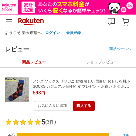
ようこそ 楽天市場へ
ログイン
会員登録
レビュー
商品ページへ
商品レビュー
ショップレビュー
メンズ ソックス ザリガニ 動物 珍しい 面白い おもしろ 靴下
SOCKS カジュアル 個性的 変 プレゼント お祝い ネタ お笑
い 一発芸 衣装 目立つ バエル 映える SOCKS
598
円
お気に入りに追加
購入する
5
(3件)
5
3件