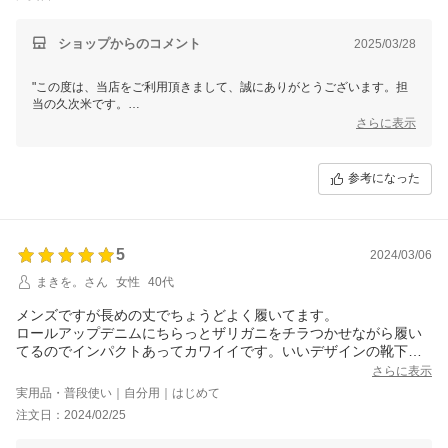
ショップからのコメント
2025/03/28
"この度は、当店をご利用頂きまして、誠にありがとうございます。担
当の久次米です。
さらに表示
商品に関して、貴重なご意見を頂きありがとうございます。
今回頂きましたご意見に関しては、商品担当と社内で共有させて頂きま
参考になった
して、今後の商品改善に努めて参ります。
また、もし、商品の不具合による交換・返品などございましたら、お気
軽にお問い合わせをお願いします。
返品のご希望も、承ることができますので、お気軽にご連絡下さい。
5
2024/03/06
これからも、良い品を、リーズナブルに、お手元まで迅速にお届けでき
まきを。さん
女性
40代
るよう、スタッフ一同、より良いショップ運営を心がけていきます。
メンズですが長めの丈でちょうどよく履いてます。
まだまだ、至らない点もございますが、今後とも、よろしくお願いしま
ロールアップデニムにちらっとザリガニをチラつかせながら履い
てるのでインパクトあってカワイイです。いいデザインの靴下で
満足してます。
さらに表示
実用品・普段使い｜自分用｜はじめて
注文日：2024/02/25