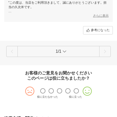
"この度は、当店をご利用頂きまして、誠にありがとうございます。担
当の久次米です。
評価を頂きまして、大変ありがとうございます。
さらに表示
商品にご満足頂けたようで安心しました。もし、その後、気になる点な
どがございましたら、お電話もしくはメールにて、お気軽にお問い合わ
参考になった
せ下さい。
これからも、良い品を、リーズナブルに、お手元まで迅速にお届けでき
るよう、スタッフ一同、より良いショップ運営を心がけていきます。
1/1
まだまだ、至らない点もございますが、今後とも、よろしくお願いしま
お客様のご意見をお聞かせください
このページは役に立ちましたか？
役に立たなかった
役に立った