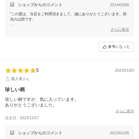
ショップからのコメント
2024/03/08
"この度は、当店をご利用頂きまして、誠にありがとうございます。担
当の山田です。
評価を頂きまして、大変ありがとうございます。
さらに表示
商品にご満足頂けたようで安心しました。もし、その後、気になる点な
どがございましたら、お電話もしくはメールにて、お気軽にお問い合わ
参考になった
せ下さい。
これからも、良い品を、リーズナブルに、お手元まで迅速にお届けでき
るよう、スタッフ一同、より良いショップ運営を心がけていきます。
5
2023/01/03
まだまだ、至らない点もございますが、今後とも、よろしくお願いしま
購入者さん
珍しい柄
珍しい柄ですが、気に入っています。
ありがとうございました。
さらに表示
注文日：2022/12/27
ショップからのコメント
2023/01/05