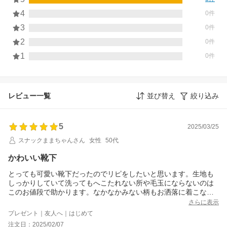
4
0件
3
0件
2
0件
1
0件
レビュー一覧
並び替え
絞り込み
5
2025/03/25
スナックままちゃんさん
女性
50代
かわいい靴下
とっても可愛い靴下だったのでリピをしたいと思います。生地も
しっかりしていて洗ってもへこたれない所や毛玉にならないのは
このお値段で助かります。なかなかみない柄もお洒落に着こなし
アイテムになるのでもっと黒、グレー、紺、茶ベースの物があれ
さらに表示
ば嬉しいですね。
プレゼント｜友人へ｜はじめて
注文日：2025/02/07