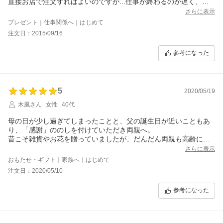
直接お店で注文すればよいのですが...仕事が終わるのが遅く、し
ばらくお休みもとれないので、楽天市場に出店なさっており助か
さらに表示
りました。
プレゼント｜仕事関係へ｜はじめて
先方からも感謝の連絡をいただき、ありがとうございます。
注文日：2015/09/16
参考になった
5
2020/05/19
木風さん
女性
40代
母の日が少し過ぎてしまったことと、父の誕生日が近いこともあ
り、「感謝」ののしを付けていただき両親へ。
昔こそ雑貨やお花を贈っていましたが、だんだん両親も高齢にな
っていくと、両親にはおいしいものを食べてもらいたい。と思う
さらに表示
ようになってきまして、色々検討した結果、こちらを選びまし
おもたせ・ギフト｜家族へ｜はじめて
た。
注文日：2020/05/10
3日ほどで届けていただきました。
冷凍だから秋ごろまで持つんだって！と嬉しそうでした。ありが
参考になった
とうございました。
次は自分用にも購入したいです。