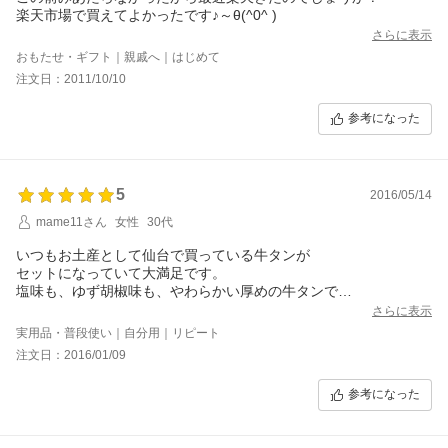
楽天市場で買えてよかったです♪～θ(^0^ )
さらに表示
おもたせ・ギフト｜親戚へ｜はじめて
注文日：2011/10/10
参考になった
5
2016/05/14
mame11さん
女性
30代
いつもお土産として仙台で買っている牛タンが
セットになっていて大満足です。
塩味も、ゆず胡椒味も、やわらかい厚めの牛タンで
また購入します。
さらに表示
実用品・普段使い｜自分用｜リピート
注文日：2016/01/09
参考になった