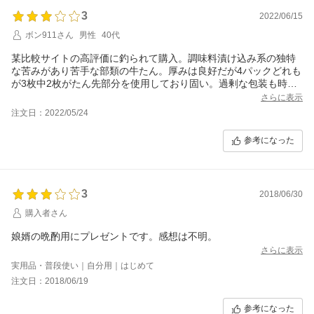
3
2022/06/15
ボン911さん
男性
40代
某比較サイトの高評価に釣られて購入。調味料漬け込み系の独特
な苦みがあり苦手な部類の牛たん。厚みは良好だが4パックどれも
が3枚中2枚がたん先部分を使用しており固い。過剰な包装も時代
を考えると…
さらに表示
注文日：2022/05/24
参考になった
3
2018/06/30
購入者さん
娘婿の晩酌用にプレゼントです。感想は不明。
さらに表示
実用品・普段使い｜自分用｜はじめて
注文日：2018/06/19
参考になった