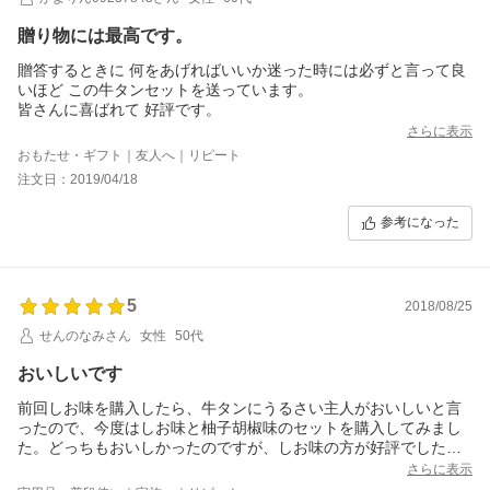
贈り物には最高です。
贈答するときに 何をあげればいいか迷った時には必ずと言って良
いほど この牛タンセットを送っています。
皆さんに喜ばれて 好評です。
さらに表示
おもたせ・ギフト｜友人へ｜リピート
注文日：2019/04/18
参考になった
5
2018/08/25
せんのなみさん
女性
50代
おいしいです
前回しお味を購入したら、牛タンにうるさい主人がおいしいと言
ったので、今度はしお味と柚子胡椒味のセットを購入してみまし
た。どっちもおいしかったのですが、しお味の方が好評でした。
またポイントを貯めてGETしようと思います。
さらに表示