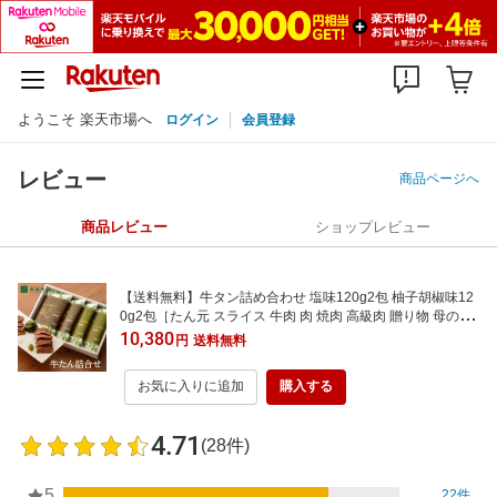
ようこそ 楽天市場へ
ログイン
会員登録
レビュー
商品ページへ
商品レビュー
ショップレビュー
【送料無料】牛タン詰め合わせ 塩味120g2包 柚子胡椒味12
0g2包［たん元 スライス 牛肉 肉 焼肉 高級肉 贈り物 母の日
父の日 お中元 お歳暮 ギフト バーベキュー プレゼント お取
10,380
円
送料無料
り寄せ 宮城 ］ASY-4
お気に入りに追加
購入する
4.71
(28件)
5
22件