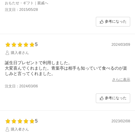
がない」と大変喜ばれました。
おもたせ・ギフト｜親戚へ
4人家族のお家だったので2種類の味の詰め合わせを選びました
注文日：2015/05/28
が、量もぴったりでした。
包装紙も上品なので贈答用におすすめです！
参考になった
5
2024/03/09
購入者さん
誕生日プレゼントで利用しました。
大変喜んでくれました。青葉亭は相手も知っていて食べるのが楽
しみと言ってくれました。
さらに表示
注文日：2024/03/06
参考になった
5
2023/02/08
購入者さん