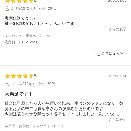
5
2016/08/01
えりか5972さん
女性
20代
実家に送りました。
柚子胡椒味がおいしかったみたいです。
さらに表示
プレゼント｜家族へ｜はじめて
注文日：2015/12/20
参考になった
5
2016/02/24
hiroko4370さん
女性
50代
大満足です！
仙台に引越した友人から頂いて以来、牛タンのファンになり、数
あるお店の中でも青葉亭さんのが厚みがあり絶品です。
今回は塩と柚子故障セット各２セットにしました。親しい方に差
し上げる分と自分用に頂きましたが、とても喜んでもらえて良か
さらに表示
ったです。
実用品・普段使い｜自分用｜リピート