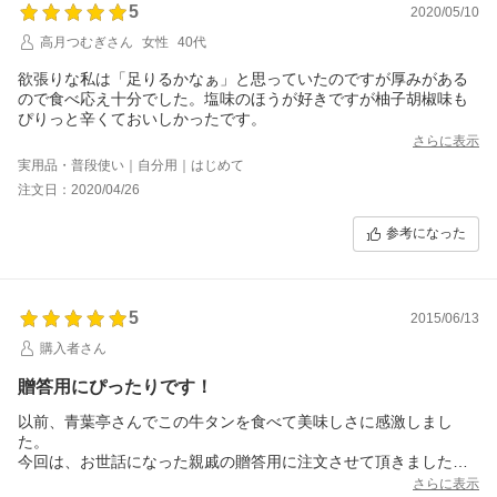
5
2020/05/10
高月つむぎさん
女性
40代
欲張りな私は「足りるかなぁ」と思っていたのですが厚みがある
ので食べ応え十分でした。塩味のほうが好きですが柚子胡椒味も
ぴりっと辛くておいしかったです。
さらに表示
実用品・普段使い｜自分用｜はじめて
注文日：2020/04/26
参考になった
5
2015/06/13
購入者さん
贈答用にぴったりです！
以前、青葉亭さんでこの牛タンを食べて美味しさに感激しまし
た。
今回は、お世話になった親戚の贈答用に注文させて頂きました。
早速親戚から電話がきて、「こんなに美味しい牛タン食べたこと
さらに表示