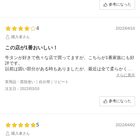
参考になった
4
2022/04/10
購入者さん
この店が1番おいしい！
牛タンが好きで色々な店で買ってますが、こちらが1番家族にも好
評です。
以前は固い部分がある時もありましたが、最近は全て柔らかくて
おいしいです！
さらに表示
一つ一つ梱包されてるのがとても嵩張るし面倒なのでお得な大袋
実用品・普段使い｜自分用｜リピート
を作って欲しいです。
注文日：2022/03/10
参考になった
5
2022/04/02
購入者さん