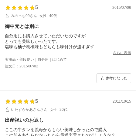
5
2015/07/06
みのっち09さん
女性
40代
御中元とは別に
自分用にも購入させていただいたのですが
とっても美味しかったです。
塩味も柚子胡椒味もどちらも味付けが濃すぎず
私の舌にはちょうど良い味付けでした。
さらに表示
かなり厚みがあるのにやわらかくて簡単に噛み切れます。
実用品・普段使い｜自分用｜はじめて
また是非リピートしたいと思っています。
注文日：2015/07/02
参考になった
5
2011/10/15
いたずらかあさんさん
女性
20代
出産祝いのお返し
ここの牛タンを義母からもらい美味しかったので購入！
この前みあたらなかったから最近楽天きたのでしょうか？