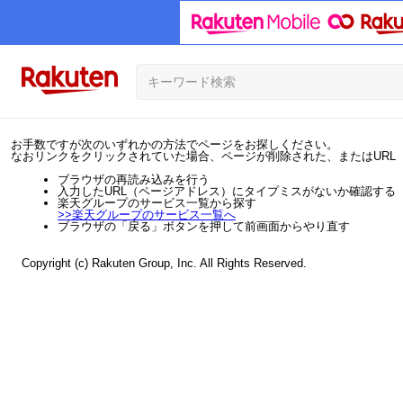
お手数ですが次のいずれかの方法でページをお探しください。
なおリンクをクリックされていた場合、ページが削除された、またはURL
ブラウザの再読み込みを行う
入力したURL（ページアドレス）にタイプミスがないか確認する
楽天グループのサービス一覧から探す
>>
楽天グループのサービス一覧へ
ブラウザの「戻る」ボタンを押して前画面からやり直す
Copyright (c) Rakuten Group, Inc. All Rights Reserved.