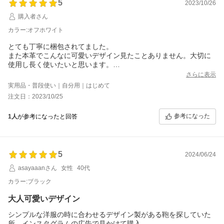
5
2023/10/26
購入者さん
カラー:オフホワイト
とても丁寧に梱包されてました。
また本革でこんなに可愛いデザイン見たことありません。大切に
使用し長く使いたいと思います。
ありがとうございました。
さらに表示
可愛い新作希望します。
実用品・普段使い｜自分用｜はじめて
注文日：2023/10/25
参考になった
1人
が参考になったと回答
5
2024/06/24
asayaaanさん
女性
40代
カラー:ブラック
大人可愛いデザイン
シンプルな洋服の時に合わせるデザイン製がある鞄を探していた
所、インスタグラムの広告で見かけて購入。