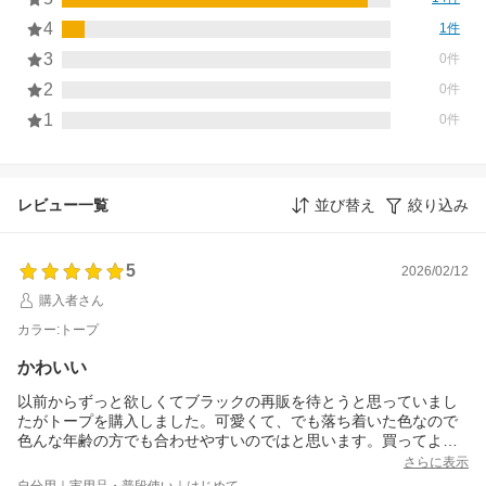
4
1件
3
0件
2
0件
1
0件
レビュー一覧
並び替え
絞り込み
5
2026/02/12
購入者さん
カラー:トープ
かわいい
以前からずっと欲しくてブラックの再販を待とうと思っていまし
たがトープを購入しました。可愛くて、でも落ち着いた色なので
色んな年齢の方でも合わせやすいのではと思います。買ってよか
ったです。
さらに表示
自分用｜実用品・普段使い｜はじめて