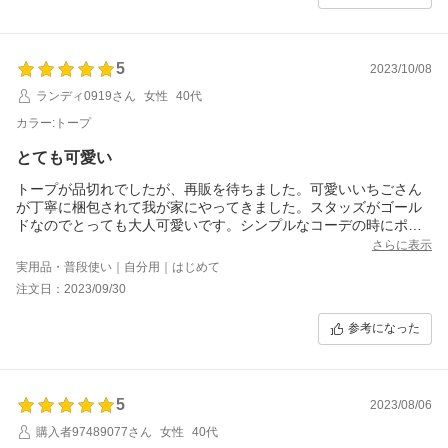
5
2023/10/08
ランディ0919さん
女性
40代
カラー:トープ
とても可愛い
トープが品切れでしたが、再販を待ちました。可愛いいちごさん
が丁寧に梱包されて我が家にやってきました。スタッズがゴール
ドなのでとっても大人可愛いです。シンプルなコーデの時にポイ
ントで合わせてます。よい買い物ができ嬉しいです。ありがとう
さらに表示
ございました。
実用品・普段使い｜自分用｜はじめて
注文日：2023/09/30
参考になった
5
2023/08/06
購入者97489077さん
女性
40代