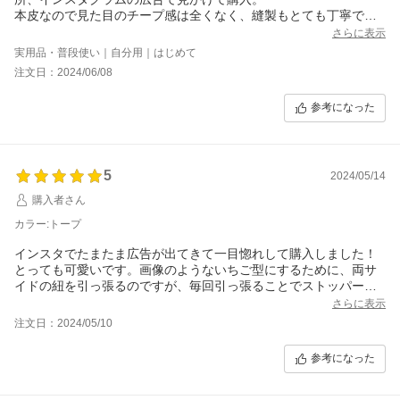
本皮なので見た目のチープ感は全くなく、縫製もとても丁寧で大
人可愛いデザインがコーディネートのポイントになりとても気に
さらに表示
入ってます。
実用品・普段使い｜自分用｜はじめて
見た目より容量も入るし内側と外柄にもポケットがあるのてで使
注文日：2024/06/08
いやすいです。
今回はすごく悩んだ挙げ句ブラックにしましたが、他のカラーも
参考になった
コーディネートのアクセントになりそうなので欲しい位！
5
2024/05/14
購入者さん
カラー:トープ
インスタでたまたま広告が出てきて一目惚れして購入しました！
とっても可愛いです。画像のようないちご型にするために、両サ
イドの紐を引っ張るのですが、毎回引っ張ることでストッパーが
壊れないか（切れないか？）少し心配ですが、たくさん使いたい
さらに表示
と思います！トープのお色も気に入りました！
注文日：2024/05/10
追記 不満はないのですが、紐の素材がもう少し高級感があるとさ
らに良いと思います！
参考になった