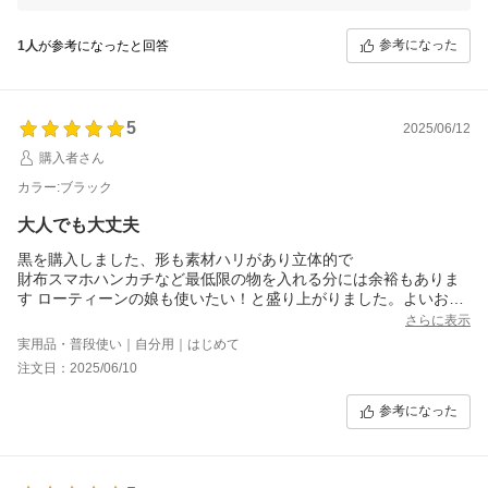
絞る紐についていただいたご意見もありがとうございます。より高級感
が感じられるよう、今後の参考とさせていただきます。これからも長く
参考になった
1人
が参考になったと回答
ご愛用いただければ幸いです。質問やお困りのことがありましたら、お
気軽にお問い合わせください！
5
2025/06/12
購入者さん
カラー:ブラック
大人でも大丈夫
黒を購入しました、形も素材ハリがあり立体的で
財布スマホハンカチなど最低限の物を入れる分には余裕もありま
す ローティーンの娘も使いたい！と盛り上がりました。よいお買
い物でした。
さらに表示
実用品・普段使い｜自分用｜はじめて
注文日：2025/06/10
参考になった