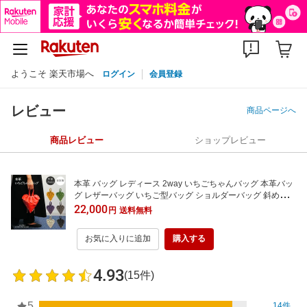
ようこそ 楽天市場へ
ログイン
会員登録
レビュー
商品ページへ
商品レビュー
ショップレビュー
本革 バッグ レディース 2way いちごちゃんバッグ 本革バッ
グ レザーバッグ いちご型バッグ ショルダーバッグ 斜め掛け
おしゃれ 軽量 軽い 革 柔らかい ショルダー いちごちゃん バ
22,000
円
送料無料
ッグ いちご型 レザー 高級
お気に入りに追加
購入する
4.93
(15件)
5
14件