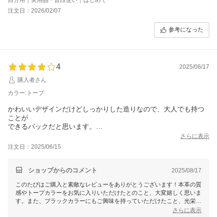
注文日：2026/02/07
参考になった
4
2025/06/17
購入者さん
カラー:トープ
かわいいデザインだけどしっかりした造りなので、大人でも持つ
ことが
できるバックだと思います。
トープを購入したのですが、実物を見たら黒も欲しいくらい気に
さらに表示
入りました！
注文日：2025/06/15
絞る紐も同じ色のレザーだったらより高級感がでてよいかも、と
思いました。
ショップからのコメント
2025/08/17
このたびはご購入と素敵なレビューをありがとうございます！本革の質
感やトープカラーをお気に入りいただけたとのこと、大変嬉しく思いま
す。また、ブラックカラーにもご興味を持っていただけたこと、光栄で
す。
さらに表示