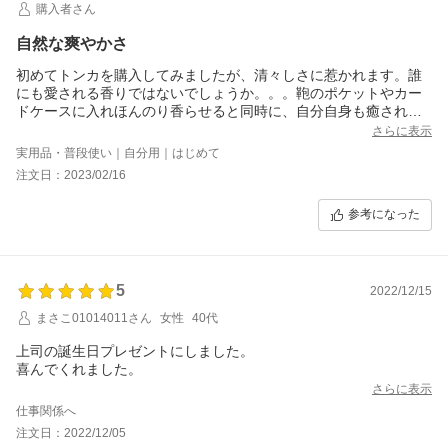
購入者さん
自然な爽やかさ
初めてトンカを購入してみましたが、清々しさに惹かれます。誰
にも愛される香りではないでしょうか。。。鞄のポケットやカー
ドケースに入れほんのり香らせると同時に、自分自身も癒されま
すね。。結構持続しますが、無くなりしだいリピートするつもり
さらに表示
です。
実用品・普段使い｜自分用｜はじめて
注文日：2023/02/16
参考になった
5
2022/12/15
まさこ01014011さん
女性
40代
上司の誕生日プレゼントにしました。
喜んでくれました。
さらに表示
仕事関係へ
注文日：2022/12/05