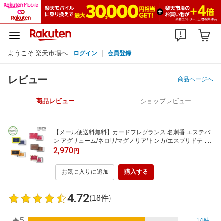
ようこそ 楽天市場へ
ログイン
会員登録
レビュー
商品ページへ
商品レビュー
ショップレビュー
【メール便送料無料】カードフレグランス 名刺香 エステバ
ン アグリューム/ネロリ/マグノリア/トンカ/エスプリドテ お
名刺入れ/お財布/お手紙/小さなスペースに 日本香堂 ESTEB
2,970
円
AN
お気に入りに追加
購入する
4.72
(18件)
5
14件