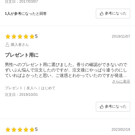
注文日：2017/03/07
参考になった
1人
が参考になったと回答
5
2019/11/07
購入者さん
プレゼント用に
男性へのプレゼント用に選びました。香りの確認ができないので
ずいぶん悩んで注文したのですが、注文後にやっぱり違うのにし
ていればよかったと思い、ご迷惑とわかっていたのですが発送直
前に変更の連絡を入れて交換してもらいました。本当に親切に対
さらに表示
応いただきありがとうございました！相手によろこんでいただけ
プレゼント｜友人へ｜はじめて
ました。
注文日：2019/10/31
また機会がありましたらぜひこちらのショップにお願いしたいと
思います。ご親切な対応、本当に感謝致します(*´&#42163;`*)
参考になった
5
2023/02/19