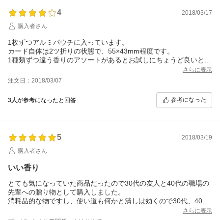
4
2018/03/17
購入者さん
1枚ずつアルミパウチに入っています。
カード自体は2ツ折りの状態で、55×43mm程度です。
1種類ずつ違う香りのアソートがあるとお試しにちょうど良いと思
います。
さらに表示
注文日：2018/03/07
参考になった
3人
が参考になったと回答
5
2018/03/19
購入者さん
いい香り
とても気になっていた商品だったので30代の友人と40代の職場の
先輩への贈り物として購入しました。
消耗品的な物ですし、使い道も何かと潰しは効くので30代、40代
の方が使える様な質感の物をと思い贈りましたが、案の定ドンピ
さらに表示
シャでした。特にアロマが好きな方には喜ばれます。