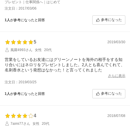
した。
プレゼント｜仕事関係へ｜はじめて
とてもオシャレな贈り物だと喜んでもらえました(^_^)
注文日：2017/03/06
参考になった
1人
が参考になったと回答
5
2019/03/30
風羅4993さん
女性
20代
営業をしているお友達にはグリーンノートを海外の相手をする知
り合いにはネロリをプレゼントしました。2人とも喜んでくれて、
名刺香水という発想はなかった！と言ってくれました
さらに表示
注文日：2019/03/25
参考になった
1人
が参考になったと回答
4
2018/07/08
7aimi77さん
女性
20代