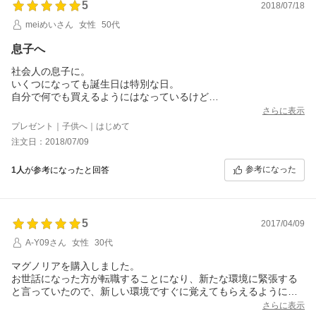
5
2018/07/18
meiめいさん
女性
50代
息子へ
社会人の息子に。
いくつになっても誕生日は特別な日。
自分で何でも買えるようにはなっているけど
ちょっと自分では買わないアイデア商品的なものを探していまし
さらに表示
た。
プレゼント｜子供へ｜はじめて
カードフレグランスって初めて聞いた～、ほんのりグリーンノー
注文日：2018/07/09
トの香りのついた名刺っていいかも～、と、この商品を選びまし
た。
参考になった
1人
が参考になったと回答
気に入ってくれたようです。
5
2017/04/09
A-Y09さん
女性
30代
マグノリアを購入しました。
お世話になった方が転職することになり、新たな環境に緊張する
と言っていたので、新しい環境ですぐに覚えてもらえるように、
名刺に香りを付けて印象づけてもらいたいと思いプレゼントしま
さらに表示