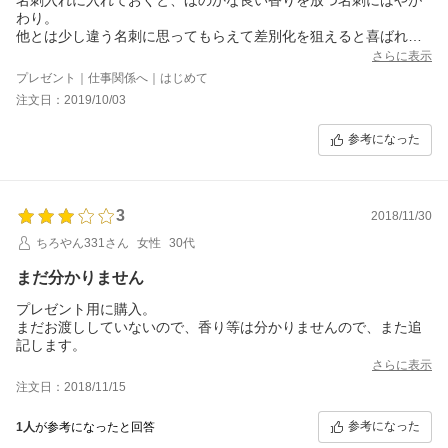
わり。
他とは少し違う名刺に思ってもらえて差別化を狙えると喜ばれま
した。
さらに表示
同僚や上司のプレゼントに最適な一品
プレゼント｜仕事関係へ｜はじめて
注文日：2019/10/03
参考になった
3
2018/11/30
ちろやん331さん
女性
30代
まだ分かりません
プレゼント用に購入。
まだお渡ししていないので、香り等は分かりませんので、また追
記します。
さらに表示
注文日：2018/11/15
参考になった
1人
が参考になったと回答