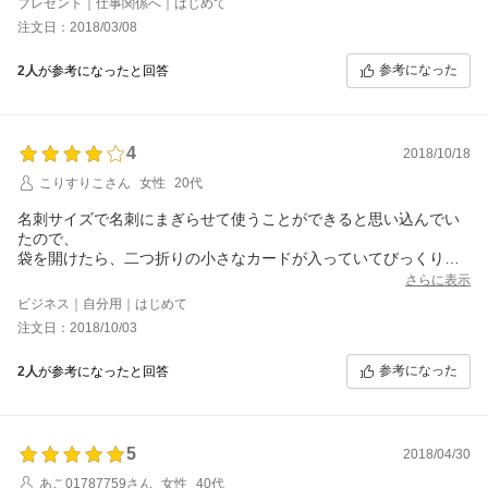
プレゼント｜仕事関係へ｜はじめて
見た目もオシャレで価格帯も程よく、物もかさばらず軽いのでち
注文日：2018/03/08
ょっとした贈り物に最適です。
参考になった
2人
が参考になったと回答
4
2018/10/18
こりすりこさん
女性
20代
名刺サイズで名刺にまぎらせて使うことができると思い込んでい
たので、
袋を開けたら、二つ折りの小さなカードが入っていてびっくりし
ました。
さらに表示
とってもコンパクトなので、財布の中など色々なところに忍ばせ
ビジネス｜自分用｜はじめて
やすいと思います。
注文日：2018/10/03
香りもとてもよく気に入っているので、次回は別の香りのを購入
したいです。
参考になった
2人
が参考になったと回答
5
2018/04/30
あこ01787759さん
女性
40代