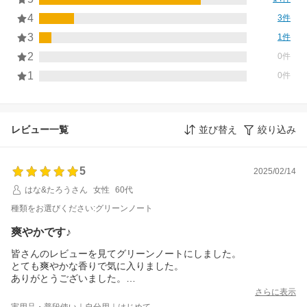
4
3件
3
1件
2
0件
1
0件
レビュー一覧
並び替え
絞り込み
5
2025/02/14
はな&たろうさん
女性
60代
種類をお選びください:グリーンノート
爽やかです♪
皆さんのレビューを見てグリーンノートにしました。
とても爽やかな香りで気に入りました。
ありがとうございました。
早速お財布に入れました。
さらに表示
もう1種類気になる香りがありますので、近々購入したいと思いま
実用品・普段使い｜自分用｜はじめて