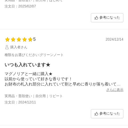
す。
注文日：2025/02/07
参考になった
5
2024/12/14
購入者さん
種類をお選びください:グリーンノート
いつも入れています★
マグノリアと一緒に購入★
以前から使っていて好きな香りです！
お財布の札入れ部分に入れていて割と早めに香りが落ち着いてし
まいますが、お札を出す時にふんわり香るのでなんだか嬉しくな
さらに表示
ります★
実用品・普段使い｜自分用｜リピート
ずっと入れっぱなしにしているせいか最近はお財布自体に香りが
注文日：2024/12/11
付いている気がします！
グリーンノートは主人や息子にもあげたりしてます！
参考になった