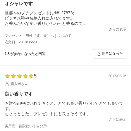
オシャレです
旦那へのプチプレゼントに&#127873;
ビジネス鞄や名刺入れに入れてます。
お香みたいな良い香りがふわっと香るので
梅雨の時期の嫌臭いがマシになった気がします！
さらに表示
プレゼント｜男性（彼、夫）へ｜はじめて
注文日：2018/06/29
参考になった
1人
が参考になったと回答
5
2017/03/16
購入者さん
良い香りです
お財布の中にいれておくと、とても良い香りがしてとても良いで
す。
ちょっとした、プレゼントにも良さそうです。
さらに表示
実用品・普段使い｜自分用