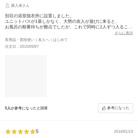
購入者さん
別荘の浴室脱衣所に設置しました。
ユニットバスが1基しかなく、大勢の友人が遊びに来ると、
お風呂の順番待ちが難点でしたが、これで同時に2人ずつ入ること
ができるようになりました。
さらに表示
最初に、給排水工事、電気工事を業者にやってもらい、自分で組
実用品・普段使い｜友人へ｜はじめて
み立てました。
注文日：2015/05/07
小さなスペースに、素人の私でも半日ほどで設置でき費用も最小
限でできました。
折戸の取り付けに多少てこずりましたが、添付の断面図をよーく
見ればわかります。
最初から換気扇、照明に100V接続コードがついていれば、簡易設
置するには楽なんですが・・・。
製品的には市営体育館のシャワー室のものと同等レベルでチープ
さはありません。
友人らには大好評です。
参考になった
5人
が参考になったと回答
5
2016/01/13