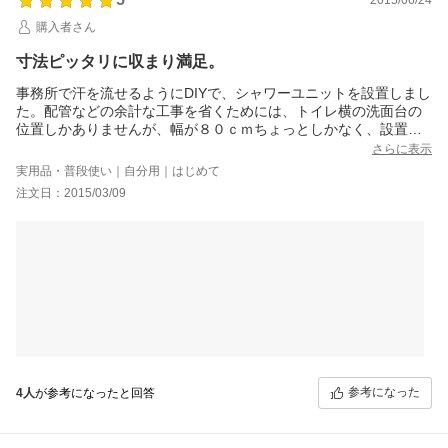
購入者さん
寸法ピッタリに収まり満足。
事務所で汗を流せるようにDIYで、シャワーユニットを設置しまし
た。配管などの余計な工事を省くためには、トイレ横の洗面台の
位置しかありませんが、幅が８０ｃｍちょっとしかなく、設置で
きる製品選びには時間をかけ、外国製も検討しましたが、日本の
さらに表示
会社の製品が安心だろうと思い、日比野化学さんの0708ver2を注
実用品・普段使い｜自分用｜はじめて
文しました。蛇口やドアや換気ファンなども日本のメーカーの物
注文日：2015/03/09
が使われているので、値段の割にちゃんとしていて、良かったで
す。組立は説明書が入っていたので、狭い場所でも一人で完成で
きました。
参考になった
4人
が参考になったと回答