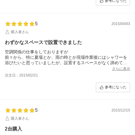
参考になった
5
2015/04/03
購入者さん
わずかなスペースで設置できました
空調関係の仕事をしておりますが
前々から、特に夏場とか、雨の時とか現場作業後にはシャワーを
浴びたいと思っていましたが、設置するスペースがなく諦めてお
りましたところ、このシャワーユニットを見つけました。
さらに表示
事務所の隅の書類ケースを移動しただけの、わずかなスペースで
注文日：2015/02/21
設置できました。
１人で３時間弱で設置でき
参考になった
組立も簡単で、丈夫で、安価で、大満足しております。
5
2015/12/15
購入者さん
2台購入