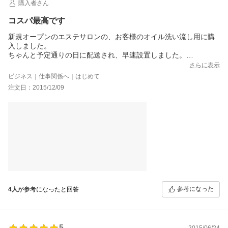
購入者さん
コスパ最高です
新規オープンのエステサロンの、お客様のオイル洗い流し用に購
入しました。
ちゃんと予定通りの日に配送され、早速設置しました。
購入前に図面で詳細なサイズがわかっていたこともあり、設置も
さらに表示
簡単にできました。
ビジネス｜仕事関係へ｜はじめて
価格からは想像できないくらいクオリティが高く、非常に満足し
注文日：2015/12/09
ています。
使用を始めてから間もないですが、今のところ問題は出ていませ
ん。
これから長期間の使用で問題無ければ、次の店舗でも注文させて
いただきます。
良い商品をありがとうございました！
参考になった
4人
が参考になったと回答
5
2015/06/24