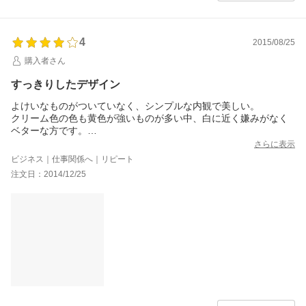
4
2015/08/25
購入者さん
すっきりしたデザイン
よけいなものがついていなく、シンプルな内観で美しい。
クリーム色の色も黄色が強いものが多い中、白に近く嫌みがなく
ベターな方です。
質感、漏水性、くみたてやすく堅牢な構造、いずれも問題ありま
さらに表示
せん。
ビジネス｜仕事関係へ｜リピート
LEDダウンライトも付いてきます。
注文日：2014/12/25