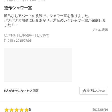
造作シャワー室
風呂なしアパートの改装で、シャワー室を作りました。
パタパタと簡単に組みあがり、満足のいくシャワー室が完成しま
した！
シンプルでも必要なものは全て揃っていてとてもいい商品だと思
さらに表示
います。
ビジネス｜仕事関係へ｜はじめて
オプションで必要なものだけ追加できる点もとてもいいと思いま
注文日：2015/07/01
す。
参考になった
6人
が参考になったと回答
5
2015/06/16