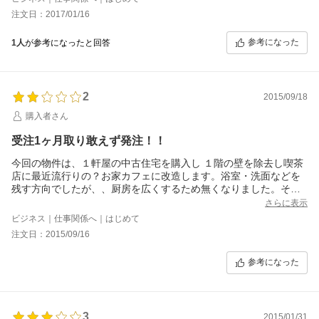
注文日：2017/01/16
参考になった
1人
が参考になったと回答
2
2015/09/18
購入者さん
受注1ヶ月取り敢えず発注！！
今回の物件は、１軒屋の中古住宅を購入し １階の壁を除去し喫茶
店に最近流行りの？お家カフェに改造します。浴室・洗面などを
残す方向でしたが、、厨房を広くするため無くなりました。それ
で、２階に、だが、移設場所が、高さが低いので探していると コ
さらに表示
コを見つけました。担当者に直接ご相談した結果、そこに収まる
ビジネス｜仕事関係へ｜はじめて
のが、確信できたのたのが、決めてです。予定では、大きいタイ
注文日：2015/09/16
プ希望でしたが、納期が、１ヶ月だったので諦めましたが、他を
ＮＥＴで探していると 今だけレビューを書くと５千円と出ていた
参考になった
ので それなら１ヶ月待とうかと納得し この小さいタイプで購入で
す。
3
2015/01/31