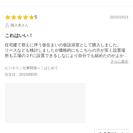
5
2015/10/13
購入者さん
これはいい！
住宅建て替えに伴う仮住まいの仮設浴室として購入しました。
リースなども検討しましたが価格的にもこちらの方が安く設置場
所も工場の２Fに設置できるしなにより自分でも組めたのがよかっ
たです。
さらに表示
大体2時間弱くらいで形になりました。
ビジネス｜仕事関係へ｜はじめて
専用の組み立て説明書があればなおよいと思いました。
注文日：2015/09/30