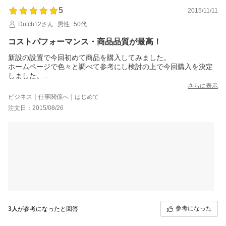
5
2015/11/11
Dutch12さん
男性
50代
コストパフォーマンス・商品品質が最高！
新設の設置で今回初めて商品を購入してみました。
ホームページで色々と調べて参考にし検討の上で今回購入を決定
しました。
・商品の施工仕様書の解りやすさ。
さらに表示
・商品品質の良さ（他メーカーTO・・LIX・・製品と変わらな
ビジネス｜仕事関係へ｜はじめて
い）
注文日：2015/08/26
・施工時間の短さ（簡単）
・製品内容の充実さ
・施工時・完成時の安定性
とにかくコストパフォーマンスは最高の商品かと思います。
最初のレベル出しが済めば人にもよるかと思いますが約1時間も有
れば完成しました。
（コーキング打ち迄含む）
今回は4台同時に購入しました。
結構近距離にて直接工場へ引取りに行き梱包も無理を言って対応
して頂き
ご担当者の方々に大変お世話になりました。
参考になった
3人
が参考になったと回答
かなり無理を色々と対応して頂き誠に感謝しております。
また利用の際は是非購入を希望致します。（ユニットバスも検討