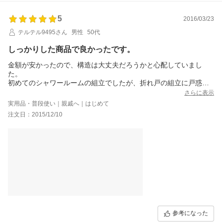
5
2016/03/23
テルテル9495さん
男性
50代
しっかりした商品で良かったです。
金額が安かったので、構造は大丈夫だろうかと心配していまし
た。
初めてのシャワールームの組立でしたが、折れ戸の組立に戸惑っ
ただけで無事組立出来ました。
さらに表示
シャワー水栓と小物入れも同時に注文しました。金額・商品とも
実用品・普段使い｜親戚へ｜はじめて
満足です。
注文日：2015/12/10
参考になった