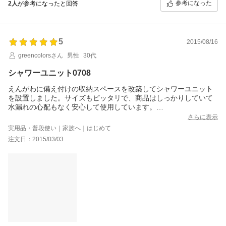
参考になった
2人
が参考になったと回答
5
2015/08/16
greencolorsさん
男性
30代
シャワーユニット0708
えんがわに備え付けの収納スペースを改築してシャワーユニット
を設置しました。サイズもピッタリで、商品はしっかりしていて
水漏れの心配もなく安心して使用しています。
また機会があったら購入したいと思います。そのときに、扉のデ
さらに表示
ザインや内装のカラーバリエーションが増えるとうれしいです
実用品・普段使い｜家族へ｜はじめて
ね。
注文日：2015/03/03