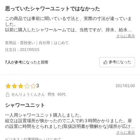
思っていたシャワーユニットではなかった
この商品では事前に聞いている寸法と、実際の寸法が違っていま
した。
以前に購入したシャワールームでは、当然ですが、排水、給水な
ど
さらに表示
寸法がバッチリあっていましたが、この商品は付属品の関係で
実用品・普段使い｜自分用｜はじめて
寸法が変わってきて、排水給水全てやりかえることになりまし
注文日：2017/05/15
た。
業者の費用が予想以上にかかりました。
参考になった
7人
が参考になったと回答
このことを会社に電話をしていうと、
「ウチの商品はこういう商品ですから。それをわかってウチの商
品を
買ったんですよね？」と言われ、驚きと不信感を感じました。
3
また、排水トラップが非常に取付がしにくいような構造になって
2017/01/30
いますし、
せんりょうくんさん
男性
60代
壁板、天井板もユーザーが取り付けをしやすいようにもっと工夫
が
シャワーユニット
できるのに、それを努力せず怠っているように感じました。
レビューが比較的いいように思い商品を購入しましたが、
一人用シャワーユニット購入しました。
御社では２度と買い物をしません。
組立は設置場所が狭かったので二人で約３時間かかりました。扉
客に対する対応が非常に悪かったと思います。
の設置に時間をとられました(取扱説明書が難解かな)場所が広けれ
ば２時間でおわりますね。
さらに表示
まあまあ使い勝手はよしとします。
ビジネス｜仕事関係へ｜はじめて