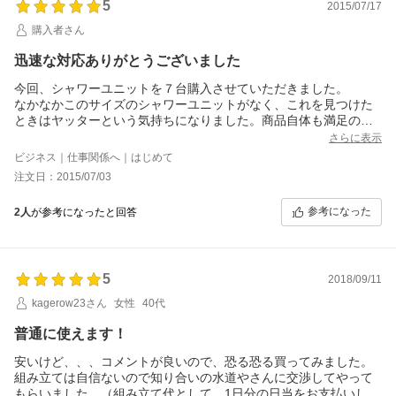
5
2015/07/17
購入者さん
迅速な対応ありがとうございました
今回、シャワーユニットを７台購入させていただきました。
なかなかこのサイズのシャワーユニットがなく、これを見つけた
ときはヤッターという気持ちになりました。商品自体も満足のい
くものでした。
さらに表示
又機会がございました際には、よろしくお願い致します。
ビジネス｜仕事関係へ｜はじめて
注文日：2015/07/03
参考になった
2人
が参考になったと回答
5
2018/09/11
kagerow23さん
女性
40代
普通に使えます！
安いけど、、、コメントが良いので、恐る恐る買ってみました。
組み立ては自信ないので知り合いの水道やさんに交渉してやって
もらいました。（組み立て代として、1日分の日当をお支払いしま