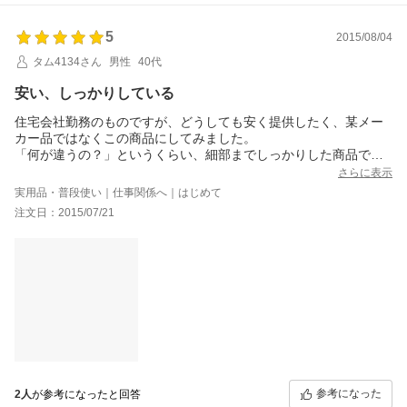
5
2015/08/04
タム4134さん
男性
40代
安い、しっかりしている
住宅会社勤務のものですが、どうしても安く提供したく、某メー
カー品ではなくこの商品にしてみました。
「何が違うの？」というくらい、細部までしっかりした商品で
す。他の店の商品（アジア産）も検討に入っていましたが、見え
さらに表示
ない部分がだめでした。
実用品・普段使い｜仕事関係へ｜はじめて
買って損なし商品です。
注文日：2015/07/21
PS:ただ、こちらのショップには関係ないのですが、配送やさんの
不手際に振り回されました(T_T)
参考になった
2人
が参考になったと回答