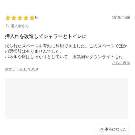
5
2015/11/06
購入者さん
押入れを改造してシャワーとトイレに
限られたスペースを有効に利用できました。このスペースでほか
の選択肢は有りませんでした。
パネルや床はしっかりとしていて、換気扇やダウンライトも付属
しています。
さらに表示
狭いですが、十分使えそうです。
注文日：2015/10/19
参考になった