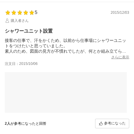
させて頂きます）
ご提案；正面のアクセントパネルや小型の鏡も有れば良いので
5
2015/12/03
は？と思います。
この度は有難う御座いました。
購入者さん
シャワーユニット設置
接客の仕事で、汗をかくため、以前から仕事場にシャワーユニッ
トをつけたいと思っていました。
素人のため、図面の見方が不慣れでしたが、何とか組み立てられ
ました。0708verの専用図面や各部の完成写真があると、もう少し
さらに表示
早く仕上げられたかなと思いました。
注文日：2015/10/06
設置場所にぴったりで、組み立て後、ガス屋に来ていただき、壁
の穴あけ場所を教えてもらい自分であけました。
後日、工事をしてもらい完成。
使い勝手は、身長180ですが、立ちながらシャワーはもちろん、と
きどき椅子に座っても多少腕があたりますが、問題ありません。
シャワーは温度調整付きのものに替えました。
とても満足してます。ありがとうございました。
参考になった
2人
が参考になったと回答