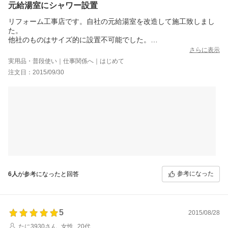
元給湯室にシャワー設置
リフォーム工事店です。自社の元給湯室を改造して施工致しまし
た。
他社のものはサイズ的に設置不可能でした。
こちらは限られたスペースに収まる必要最低限の寸法での設計、
さらに表示
非常に助かります。
実用品・普段使い｜仕事関係へ｜はじめて
脚の高さもありますので、図面をもらってから施工されることを
注文日：2015/09/30
オススメ致します。
説明書も付いており、1時間くらいで組み立て終了致しました。
各所、コーキングはしっかりされたほうがよろしいと思います。
参考になった
6人
が参考になったと回答
5
2015/08/28
たに3930さん
女性
20代