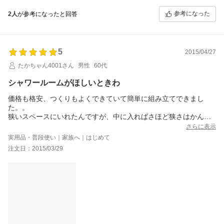
参考になった
2人
が参考になったと回答
5
2015/04/27
たかちゃん4001さん
男性
60代
シャワールームがほしいときわ
価格も格安、つくりもよくできていて簡単に組み立てできまし
た。。
狭いスペースにいれたんですが、中に入ればさほど狭さはかんじ
ません。
さらに表示
とても快適に使わせてもらっています。いい物とめぐりあえたか
実用品・普段使い｜家族へ｜はじめて
なというかんじです。
注文日：2015/03/29