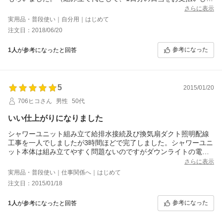
した）それでも、他で買うより安いです。
さらに表示
その後、何事もなく、普通に使えています。すごい、、、おスス
実用品・普段使い｜自分用｜はじめて
メです。
注文日：2018/06/20
参考になった
1人
が参考になったと回答
5
2015/01/20
706ヒコさん
男性
50代
いい仕上がりになりました
シャワーユニット組み立て給排水接続及び換気扇ダクト照明配線
工事を一人でしましたが3時間ほどで完了しました。シャワーユニ
ット本体は組み立てやすく問題ないのですがダウンライトの電源
接続部のネジが締めにくかったです。
さらに表示
実用品・普段使い｜仕事関係へ｜はじめて
注文日：2015/01/18
参考になった
1人
が参考になったと回答