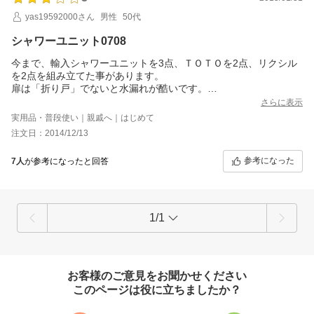
yas19592000さん
男性
50代
シャワーユニット0708
今まで、輸入シャワーユニットを3点、ＴＯＴＯを2点、リクシル
を2点を組み立てた事があります。
扉は「折り戸」でないと水漏れが酷いです。
水栓器具は日本製でないと、故障時に大変です。
さらに表示
ＴＯＴＯ、リクシルと比べて遜色ないです。
実用品・普段使い｜親戚へ｜はじめて
２点買いましたが、壁板の背面板用折り返しの「有・無」各１点
注文日：2014/12/13
で、折り返し無しは背面板の足元の位置が決まらず苦労しまし
た。
参考になった
7人
が参考になったと回答
保護ビニールがあまりに綺麗で、剥がさずに組み上げて、再度解
体・組み立てしました。注意事項として施工手順書に入れて下さ
い。（リクシルは有り）
床も「カラット床」風で想像より良かったです。
送料をもう少し検討して下さい。
1/1
お客様のご意見をお聞かせください
このページは役に立ちましたか？