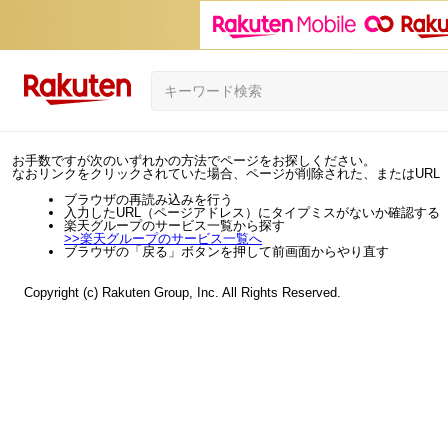
お手数ですが次のいずれかの方法でページをお探しください。
なおリンクをクリックされていた場合、ページが削除された、またはURL
ブラウザの再読み込みを行う
入力したURL（ページアドレス）にタイプミスがないか確認する
楽天グループのサービス一覧から探す
>>
楽天グループのサービス一覧へ
ブラウザの「戻る」ボタンを押して前画面からやり直す
Copyright (c) Rakuten Group, Inc. All Rights Reserved.