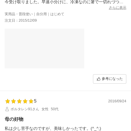
今受け取りました。早速小分けに、冷凍なのに箸で一切れづつ簡
単に解れました。バラ子はなく全部が切れ子。しかもかなり大き
さらに表示
なものもあって、ボリューム満点！解凍して食べるのが楽しみで
実用品・普段使い｜自分用｜はじめて
す！
注文日：2015/12/09
参考になった
5
2016/09/24
ボルタレン91さん
女性
50代
母の好物
私は少し苦手なのですが、美味しかったです。(^_^;)