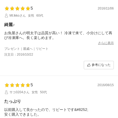
5
2016/11/06
Mt.Ikkoさん
女性
60代
綺麗♪
お魚屋さんの明太子は品質が高い！ 冷凍で来て、小分けにして再
び冷凍庫へ。長く楽しめます。
さらに表示
プレゼント｜親戚へ｜リピート
注文日：2016/10/22
参考になった
5
2016/08/15
サコ0204さん
女性
50代
たっぷり
以前購入して良かったので、リピートです&#8252;
安く購入できました。