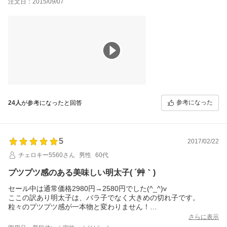
注文日：2015/09/07
参考になった
24人
が参考になったと回答
5
2017/02/22
チェロキー5560さん
男性
60代
プツプツ感のある美味しい明太子( ´艸｀)
セール中は通常価格2980円→2580円でした(^_^)v
ここの訳あり明太子は、バラ子でなく大きめの切れ子です。
粒々のプツプツ感が一本物と変わりません！
バラ凍結なので、届いてすぐにいくつかにフードセイバーやジッ
さらに表示
プロックに