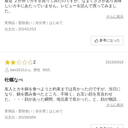
最近 ２か所でカキを買ってみたのですが、なまぐささがあり美味
しいカキにあたっていません。レビューを読んで買ってみまし
た。
さらに表示
実用品・普段使い｜自分用｜はじめて
注文日：2014/12/13
参考になった
2
2015/03/18
ben3210さん
男性
50代
牡蠣なべ
友人とカキ鍋を食べようと約束までは良かったのですが、当日に
なり、鍋を囲み食べたところ、不味く、お互い顔を見合わせ
た。・・・顔があった瞬間、地元産で良かった。と、顔が物語っ
ていた。多分、私たちの料理の仕方に難があったのだろう。その
さらに表示
後、友人とは、カキの話題はないが、笑顔はある。
実用品・普段使い｜自分用｜はじめて
注文日：2015/03/04