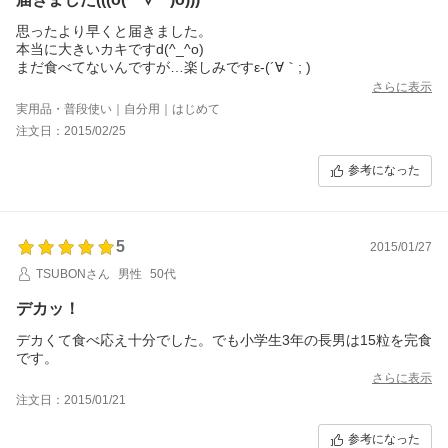
思ったより早くと届きました。
本当に大きいカキですd(^_^o)
まだ食べてないんですが…楽しみですε-(´∀｀; )
さらに表示
実用品・普段使い｜自分用｜はじめて
注文日：2015/02/25
参考になった
5
2015/01/27
TSUBONさん
男性
50代
デカッ！
デカくて食べ応え十分でした。でも小学生3年の長男は15粒を完食
です。
さらに表示
注文日：2015/01/21
参考になった