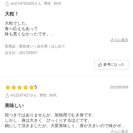
ゆず19791005さん
男性
30代
大粒！
大粒でした。
食べ応えもあって
味も悪くなかったです。
またリピしたいと思いました！
さらに表示
実用品・普段使い｜自分用｜はじめて
注文日：2017/03/07
参考になった
5
2015/05/09
hi11537427さん
男性
50代
美味しい
殻つきではありませんが、加熱用でむき身です。
しかし、身は大きく、びっくりするほどです。
鍋にして頂きましたが、大変美味しく、身が大きいので味がボケ
ているかと思いきや、ぷりぷりし、濃厚な味です。
さらに表示