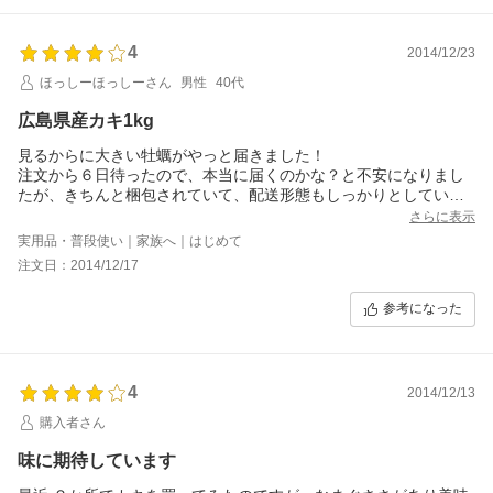
4
2014/12/23
ほっしーほっしーさん
男性
40代
広島県産カキ1kg
見るからに大きい牡蠣がやっと届きました！
注文から６日待ったので、本当に届くのかな？と不安になりまし
たが、きちんと梱包されていて、配送形態もしっかりとしていま
した。
さらに表示
食べるのはこれからですが、少しずつ解凍して、フライやおつま
実用品・普段使い｜家族へ｜はじめて
みに活用したいと思います。
注文日：2014/12/17
参考になった
4
2014/12/13
購入者さん
味に期待しています