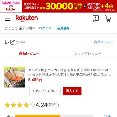
ようこそ 楽天市場へ
ログイン
会員登録
レビュー
商品ページへ
商品レビュー
ショップレビュー
ガンガン焼き カンカン焼き お取り寄せ 海鮮 4種 バーベキュ
ー セット 冷凍 約4-5人前【浜焼き/帆立/殻付き/ほたて/ホタ
テ/片貝/牡蠣/かき/カキ/ブラックタイガー/有頭/海老/えび/赤
6,480
円
エビ/あかえび/BBQ/魚介/貝/一斗缶/バーベキューセット/缶焼
き/アウトドア/キャンプ】
お気に入りに追加
購入する
4.24
(21件)
5
12件