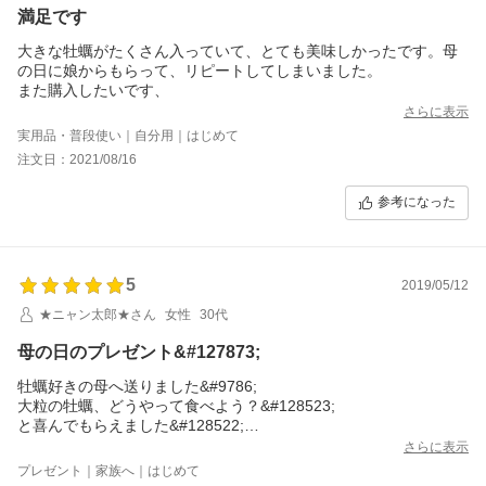
満足です
大きな牡蠣がたくさん入っていて、とても美味しかったです。母
の日に娘からもらって、リピートしてしまいました。
また購入したいです、
さらに表示
実用品・普段使い｜自分用｜はじめて
注文日：2021/08/16
参考になった
5
2019/05/12
★ニャン太郎★さん
女性
30代
母の日のプレゼント&#127873;
牡蠣好きの母へ送りました&#9786;
大粒の牡蠣、どうやって食べよう？&#128523;
と喜んでもらえました&#128522;
牡蠣好きな人に何かプレゼントする時は、また頼みたいと思いま
さらに表示
す&#128522;
プレゼント｜家族へ｜はじめて