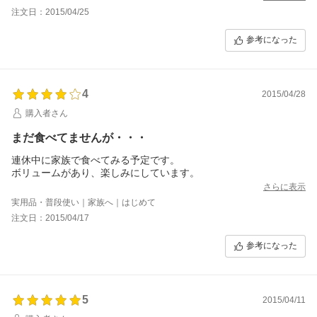
一人一回の食事で３～４粒で満足でした。
注文日：2015/04/25
一食してみる価値はある。
参考になった
4
2015/04/28
購入者さん
まだ食べてませんが・・・
連休中に家族で食べてみる予定です。
ボリュームがあり、楽しみにしています。
さらに表示
実用品・普段使い｜家族へ｜はじめて
注文日：2015/04/17
参考になった
5
2015/04/11