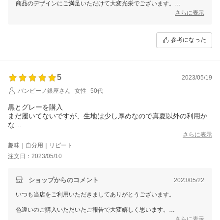
商品のデザインにご満足いただけて大変光栄でございます。
さらに表示
ソックス類は消耗品かと思いますので、買い直しされる際には
再度ご検討いただけますと幸いでございます。
参考になった
今後とも楽天市場DELSOLをどうぞよろしくお願い申し上げます。
またの当店のご利用をお待ち申し上げます。
5
2023/05/19
バンビーノ銀座さん
女性
50代
黒とグレーを購入
まだ履いてないですが、生地は少し厚めなので真夏以外の利用か
な
満足のお品ものです
さらに表示
趣味｜自分用｜リピート
注文日：2023/05/10
ショップからのコメント
2023/05/22
いつも当店をご利用いただきましてありがとうございます。
色違いのご購入いただいたご報告で大変嬉しく思います。
さらに表示