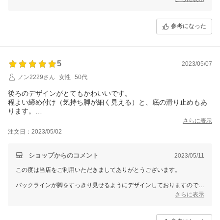
少ししっかり目の生地感ですので、完全に暑くなる前に一度お試しいた
だける日がありますと幸いです。
参考になった
是非実際にご使用になられた感想もご報告下さいませ。
またのご来店をお待ちしております。
5
2023/05/07
ノン2229さん
女性
50代
後ろのデザインがとてもかわいいです。
程よい締め付け（気持ち脚が細く見える）と、底の滑り止めもあ
ります。
ラウンドするのが楽しみです。
さらに表示
注文日：2023/05/02
ショップからのコメント
2023/05/11
この度は当店をご利用いただきましてありがとうございます。
バックラインが脚をすっきり見せるようにデザインしておりますので、
少しでも実感していただけた様で大変嬉しく思います。
さらに表示
また実際にご使用されて気になる点がございましたらご報告をお待ちし
ております。