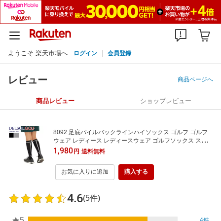
ようこそ 楽天市場へ
ログイン
会員登録
レビュー
商品ページへ
商品レビュー
ショップレビュー
8092 足底パイルバックラインハイソックス ゴルフ ゴルフ
ウェア レディース レディースウェア ゴルフソックス スポー
ツソックス 疲れにくい 足裏 滑り止め付き ずり落ちにくい
1,980
円
送料無料
靴下 くつ下 ブラック グレー 黒 デルソル ずれない ギフト プ
レゼント メール便
お気に入りに追加
購入する
4.6
(5件)
5
4件