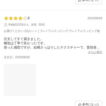
参考になった
4
2025/08/28
Retty52259さん
女性
30代
お選びください:2点セット | プレミアムラッピング:プレミアムラッピング無
注文してすぐ届きました。
梱包は丁寧で良かったです。
使った感想ですが、結構さっぱりしたテクスチャーで、普段使っ
ているミルボンと比較すると少し物足りなさを感じます。
さらに表示
ただ髪の毛はサラサラになるので、今後継続して使っていきたい
注文日：2025/08/26
と思います。
参考になった