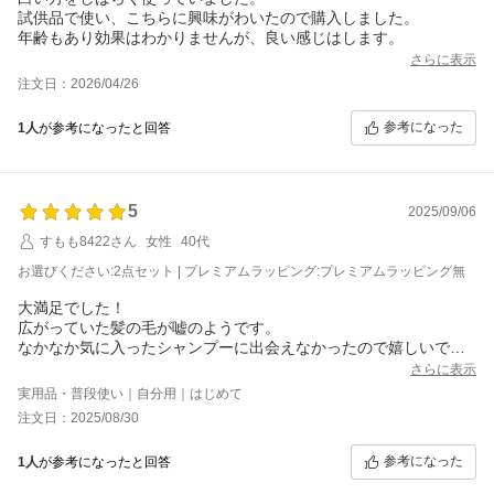
試供品で使い、こちらに興味がわいたので購入しました。
年齢もあり効果はわかりませんが、良い感じはします。
さらに表示
注文日：2026/04/26
参考になった
1人
が参考になったと回答
5
2025/09/06
すもも8422さん
女性
40代
お選びください:2点セット | プレミアムラッピング:プレミアムラッピング無
大満足でした！
広がっていた髪の毛が嘘のようです。
なかなか気に入ったシャンプーに出会えなかったので嬉しいで
す。
さらに表示
内容量も意外とたっぷりなので，またリピートします！！
実用品・普段使い｜自分用｜はじめて
注文日：2025/08/30
参考になった
1人
が参考になったと回答