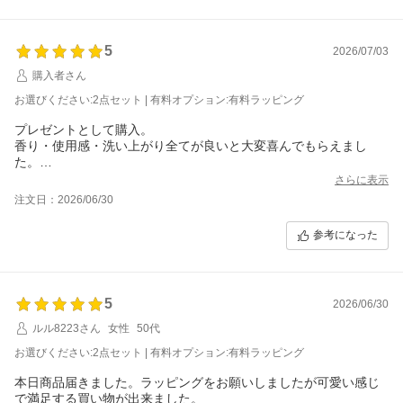
5
2026/07/03
購入者さん
お選びください:2点セット | 有料オプション:有料ラッピング
プレゼントとして購入。
香り・使用感・洗い上がり全てが良いと大変喜んでもらえまし
た。
もし髪質や肌質に合わなかったら…と一抹の不安がよぎりながら
さらに表示
のチョイスでしたが、流石はリファミルクピンク、評判どおりの
注文日：2026/06/30
ようです。
他サイトやバラエティショップでも取り扱っていますが、公式ギ
参考になった
フトラッピングはやはり美しく特別感があり、こちらで購入して
良かったです。
5
2026/06/30
ルル8223さん
女性
50代
お選びください:2点セット | 有料オプション:有料ラッピング
本日商品届きました。ラッピングをお願いしましたが可愛い感じ
で満足する買い物が出来ました。