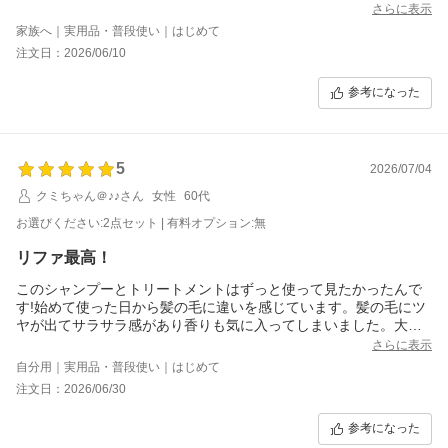
さらに表示
家族へ｜実用品・普段使い｜はじめて
注文日：2026/06/10
参考になった
5
2026/07/04
クミちゃん＠♪♪さん
女性
60代
お選びください:2点セット | 有料オプション:無
リファ最高！
このシャンプーとトリートメントはずっと使って見たかったんで
す!始めて使った日から髪の毛に違いを感じています。髪の毛にツ
ヤが出てサラサラ感があり香りも気に入ってしまいました。大フ
ァンになりそうです。
さらに表示
また購入したいと思っています。白のボトルも気になっています
自分用｜実用品・普段使い｜はじめて
(笑)本当にありがとうございました！
注文日：2026/06/30
参考になった