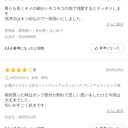
香りも良くキメの細かいモコモコの泡で洗髪するとスッキリしま
す
洗浄力はキツめなので一回洗いにしました
トリートメントをつけて流すと指通りがよくなります
さらに表示
クルクルのくせ毛ですが乾かしていくとキューティクルが整うの
実用品・普段使い｜自分用｜はじめて
かツヤがでてきます
注文日：2025/09/05
アイロンブラシやクルクルドライヤーを通すと伸びます
くせ毛特有のもつれがなくサラッとしてる感じです
参考になった
2人
が参考になったと回答
立ち上がりがよくセットしやすくなりました
4
2025/12/01
m11115さん
女性
30代
お選びください:2点セット | プレミアムラッピング:プレミアムラッピング無
前回買った時はポンプ部分が割れて悲しい思いをしたけど今回は
大丈夫でした。
匂いがすごく好きです。
さらに表示
注文日：2025/11/25