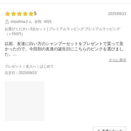
5
2025/09/13
miyu8maさん
女性
40代
お選びください:3点セット | プレミアムラッピング:プレミアムラッピング
（＋550円）
以前、友達に白い方のシャンプーセットをプレゼントで貰って良
かったので、今回別の友達の誕生日にこちらのピンクを選びまし
た。
過去のレビューでラッピングがボロカス言われていて不安でした
さらに表示
が、改善されたようでとても綺麗で良かったです。
プレゼント｜友人へ｜はじめて
注文日：2025/09/10