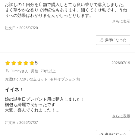
お試しの１回分を店舗で購入しとても良い香りで購入しました。
甘く華やかな香りで持続性もあります。細くてくせ毛です、うね
りへの効果はわかりませんがしっとりします。
さらに表示
注文日：2026/07/20
参考になった
5
2026/07/19
Jiimnyさん
男性
70代以上
お選びください:2点セット | 有料オプション:無
イイネ！
娘の誕生日プレゼント用に購入しました！
梱包も綺麗で良かったです!
大変、喜んでくれました！
丁度、プレゼントキャンペーンもやっていて当選すると良いです
さらに表示
が！
注文日：2026/07/07
参考になった