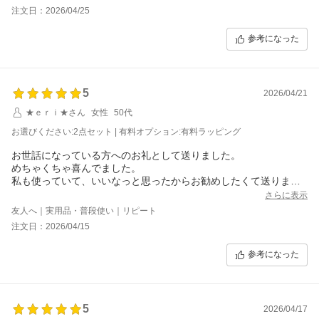
注文日：2026/04/25
参考になった
5
2026/04/21
★ｅｒｉ★さん
女性
50代
お選びください:2点セット | 有料オプション:有料ラッピング
お世話になっている方へのお礼として送りました。
めちゃくちゃ喜んでました。
私も使っていて、いいなっと思ったからお勧めしたくて送りまし
た。
さらに表示
今後のプレゼントにも使おうと思います。
友人へ｜実用品・普段使い｜リピート
注文日：2026/04/15
参考になった
5
2026/04/17