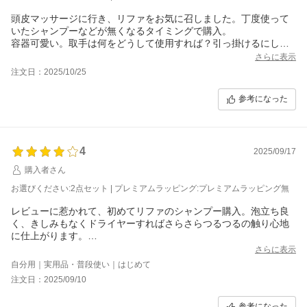
頭皮マッサージに行き、リファをお気に召しました。丁度使って
いたシャンプーなどが無くなるタイミングで購入。
容器可愛い。取手は何をどうして使用すれば？引っ掛けるにして
も、プッシュ繰り返したらすぐ取れそうなぐらい軟そう。オシャ
さらに表示
レ？
注文日：2025/10/25
シャンプーはよく泡立ちます。毛量多くセミロングでも2プッシュ
で問題ありませんでした。
参考になった
トリートメントはサラサラになりますが、表面がちょっとざらつ
くとこも残る感じのサラサラ具合。
洗い流さないトリートメントは表面のザラつきも無くすサラサラ
に。美容院1&#12316;2年に1回の私でも、天使の輪っかサラッと
4
2025/09/17
落とす夢のCMもできる。(当方染めたりパーマなどいじってない
髪です。)
購入者さん
お選びください:2点セット | プレミアムラッピング:プレミアムラッピング無
レビューに惹かれて、初めてリファのシャンプー購入。泡立ち良
く、きしみもなくドライヤーすればさらさらつるつるの触り心地
に仕上がります。
ボトルも可愛いです。
さらに表示
香りは、甘酸っぱさのあるフローラルということでしたが、甘酸
自分用｜実用品・普段使い｜はじめて
っぱさはあまり感じません。
注文日：2025/09/10
某社のボリュームアップシャンプーと似たカシス強めな印象で、
香りだけはあまり好みではなかったけど、良いシャントリだと思
参考になった