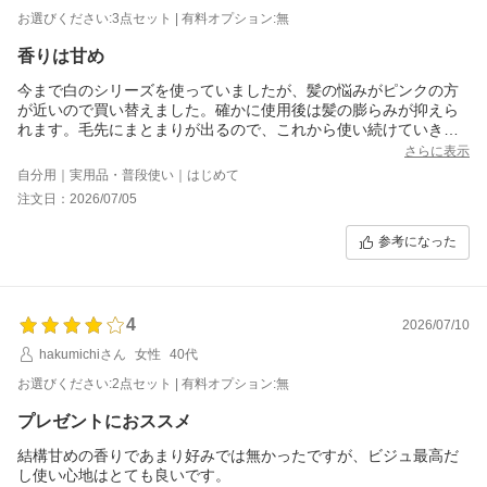
お選びください:3点セット | 有料オプション:無
香りは甘め
今まで白のシリーズを使っていましたが、髪の悩みがピンクの方
が近いので買い替えました。確かに使用後は髪の膨らみが抑えら
れます。毛先にまとまりが出るので、これから使い続けていきま
す。
さらに表示
自分用｜実用品・普段使い｜はじめて
注文日：2026/07/05
参考になった
4
2026/07/10
hakumichiさん
女性
40代
お選びください:2点セット | 有料オプション:無
プレゼントにおススメ
結構甘めの香りであまり好みでは無かったですが、ビジュ最高だ
し使い心地はとても良いです。