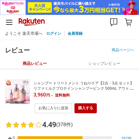
ようこそ 楽天市場へ
ログイン
会員登録
レビュー
商品ページへ
商品レビュー
ショップレビュー
シャンプー トリートメント うねりケア【2点・3点 セット】
リファミルクプロテインシャンプーピンク 500mL アウトバ
ストリートメント ベリー 梅雨 うねり ダメージケア しっと
3,960
円
～
送料無料
り ヘアケア 頭皮 保湿 誕生日 プレゼント ギフト 女性
お気に入りに追加
購入する
4.49
(378件)
5
262件