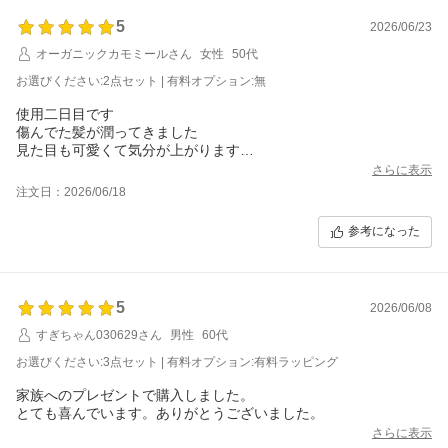
5
2026/06/23
オーガニックカモミールさん
女性
50代
お選びください:2点セット | 有料オプション:無
使用二日目です
傷んでた髪が潤ってきました
見た目も可愛くて気分が上がります
匂いも良くて買って良かったです
さらに表示
ありがとうございます
注文日：2026/06/18
参考になった
5
2026/06/08
すぎちゃん030629さん
男性
60代
お選びください:3点セット | 有料オプション:有料ラッピング
家族へのプレゼントで購入しました。
とても喜んでいます。ありがとうございました。
さらに表示