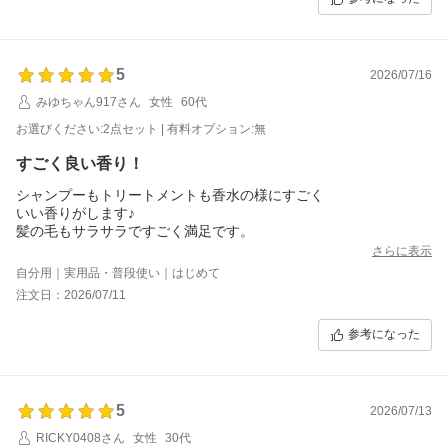
5
2026/07/16
みゆちゃん917さん
女性
60代
お選びください:2点セット | 有料オプション:無
すごく良い香り！
シャンプーもトリートメントも香水の様にすごく
いい香りがします♪
髪の毛もサラサラですごく満足です。
さらに表示
自分用｜実用品・普段使い｜はじめて
注文日：2026/07/11
参考になった
5
2026/07/13
RICKY0408さん
女性
30代