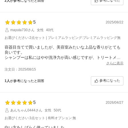
参考になった
2人
が参考になったと回答
5
2025/08/22
mayuta730さん
女性
40代
お選びください:2点セット | プレミアムラッピング:プレミアムラッピング無
容器目当てで買いましたが、美容室みたいな上品な香りがとても
良いです。
シャンプーは私にはやや洗浄力が高い感じですが、トリートメン
トはヌルヌルではなくいい意味で『コシがある感じ』になり気に
さらに表示
入りました。
注文日：2025/08/15
肝心の容器ですが、実際は軽いのに見た目は高級感があり、ポン
プは幅広で押しやすく、買って良かったです。
参考になった
1人
が参考になったと回答
5
2026/04/27
あんちゃん0444さん
女性
50代
お選びください:3点セット | 有料オプション:無
白い方をしばらく使っていました。