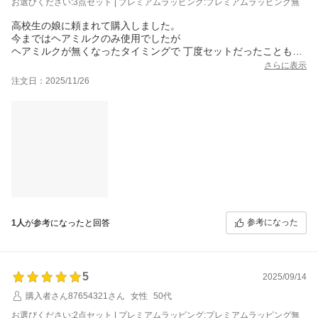
お選びください:3点セット | プレミアムラッピング:プレミアムラッピング無
高校生の娘に頼まれて購入しました。
今まではヘアミルクのみ使用でしたが
ヘアミルクが無くなったタイミングで 丁度セットだったこともあ
り奮発してシャンプーリンスも買ってみました(笑)
さらに表示
シリーズ使いのお陰なのか
注文日：2025/11/26
すごーくすごーく髪の状態がいいらしいです!
見るたびに パッケージの可愛さに気分が上がりますし
詰め替えもありますし
一見高そうですが そんなに、コスパも悪くはない気がします。
しばらくは詰め替えの方をリピしていきます
参考になった
1人
が参考になったと回答
5
2025/09/14
購入者さん87654321さん
女性
50代
お選びください:2点セット | プレミアムラッピング:プレミアムラッピング無