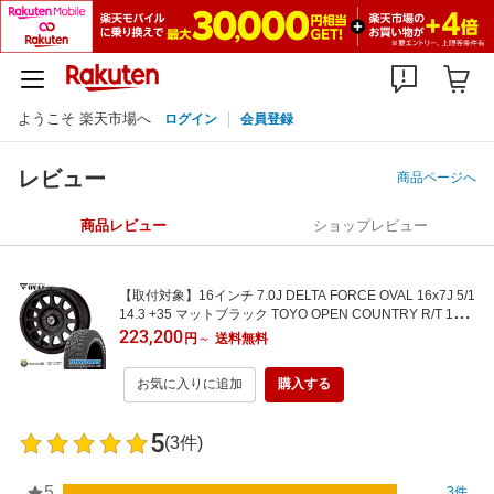
ようこそ 楽天市場へ
ログイン
会員登録
レビュー
商品ページへ
商品レビュー
ショップレビュー
【取付対象】16インチ 7.0J DELTA FORCE OVAL 16x7J 5/1
14.3 +35 マットブラック TOYO OPEN COUNTRY R/T 106
Q 235/70R16 ホワイトレター デルタフォース オーバル ト
223,200
円
～
送料無料
ーヨー オープンカントリー RT タイヤホイール4本セット デ
リカD5 RAV4 など
お気に入りに追加
購入する
5
(3件)
5
3件