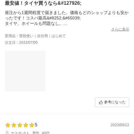
最安値！タイヤ買うなら&#127926;
発注から1週間程度で届きました。価格もどのショップよりも安か
ったです！コスパ最高&#8252;&#65039;
タイヤ、ホイールも問題なし。
商品の問い合わせにも丁寧に対応頂き大変満足な、買い物が出来
さらに表示
ました。ありがとうございます&#8252;&#65039;
実用品・普段使い｜自分用｜はじめて
注文日：2022/07/05
参考になった
5
2023/09/12
ヤスボ-さん
男性
40代