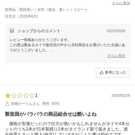
さらに表示
実用品・普段使い｜女性（彼女、妻）へ｜リピート
注文日：2025/04/22
ショップからのコメント
2025/05/09
レビュー投稿ありがとうございます。
この度は数あるタイヤ販売店の中から当社商品をお選びいただき誠にあ
りがとうございました。
今後ともお客様に満足頂けるような対応・サービスをスタッフ一同努め
さらに表示
て参ります。 またのご利用をスタッフ一同心よりお待ちしておりま
す。
参考になった
1
2026/02/28
宮崎ひーくんさん
男性
60代
製造国がバラバラの商品組合せは酷いよね
価格が安価だったので仕方が無いかもしれませんがタイヤ4本セ
ットのうち2本が日本製残り2本がタイランド製で届きました。過
去何度もネット購入(他店)していますがこんな事は初めてです。こ