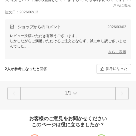
ういう組合せは酷いと思います。今後同じ店舗では購入しませ
さらに表示
ん。
注文日：2026/02/13
ショップからのコメント
2026/03/03
レビュー投稿いただき有難うございます。
しかしながらご満足いただけるご注文とならず、誠に申し訳ございませ
んでした。
さらに表示
当店では、メーカー出荷基準を満たした新品タイヤを販売させていただ
いておりました。メーカー様から製造後すぐに納品されたされ、劣化の
出る保管方法で長期保管されていたということではございませんので、
参考になった
2人
が参考になったと回答
使用上に問題はございません。ご安心ください。
現在・市場で取引されている国内メーカーの自動車用タイヤという商品
についてご説明させていただきますと、
メーカー側では、一定の製造基準を満たした製造工場を国内・海外に設
1/1
けて、製造をしている為、製造国・工場による【性能の差は無い】状態
で海外工場を含めて、一定の基準をクリアした状態で製造をし各タイヤ
販売店に卸しております。
また、保管方法を適正に行うことで３年以内の未使用タイヤは性能の劣
お客様のご意見をお聞かせください
化がほぼ無いという複数日本国内タイヤメーカーの実験結果を基に３年
このページは役に立ちましたか？
以内の製造品はメーカー新品として市場に投入されます。
性能差が出ない為、メーカー出荷基準では、製造国・製造年週を指定さ