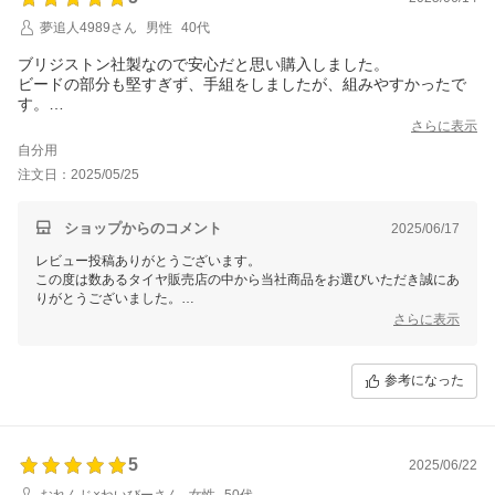
夢追人4989さん
男性
40代
ブリジストン社製なので安心だと思い購入しました。
ビードの部分も堅すぎず、手組をしましたが、組みやすかったで
す。
振動や音も、純正のブリジストン社製のタイヤとそこまで違いや
さらに表示
違和感は無かったです。
自分用
グリップもスポーツ走行をするわけでは無いので、十分ですし、
注文日：2025/05/25
雨の日も気になるところはありませんでした。
また、日本製で安価だったのも購入の決め手となりました。
購入して良かったです。
ショップからのコメント
2025/06/17
レビュー投稿ありがとうございます。
この度は数あるタイヤ販売店の中から当社商品をお選びいただき誠にあ
りがとうございました。
今後ともお客様に満足頂けるような対応・サービスをスタッフ一同努め
さらに表示
て参ります。 またのご利用をスタッフ一同心よりお待ちしておりま
す。
参考になった
5
2025/06/22
おれんじ×ねいびーさん
女性
50代