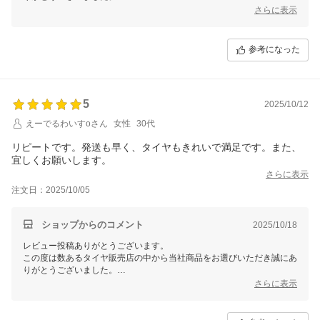
今後ともお客様に満足頂けるような対応・サービスをスタッフ一同努め
さらに表示
て参ります。 またのご利用をスタッフ一同心よりお待ちしておりま
す。
参考になった
5
2025/10/12
えーでるわいすoさん
女性
30代
リピートです。発送も早く、タイヤもきれいで満足です。また、
宜しくお願いします。
さらに表示
注文日：2025/10/05
ショップからのコメント
2025/10/18
レビュー投稿ありがとうございます。
この度は数あるタイヤ販売店の中から当社商品をお選びいただき誠にあ
りがとうございました。
今後ともお客様に満足頂けるような対応・サービスをスタッフ一同努め
さらに表示
て参ります。 またのご利用をスタッフ一同心よりお待ちしておりま
す。