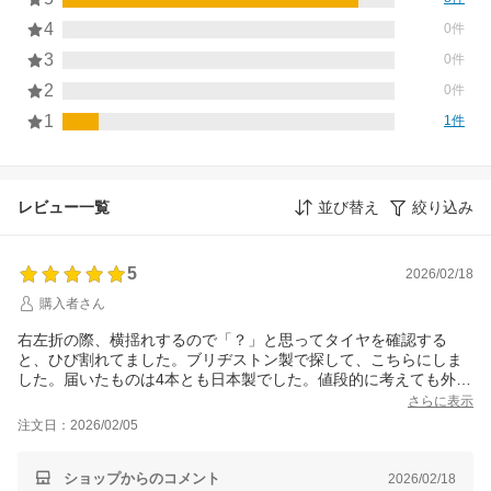
4
0件
3
0件
2
0件
1
1件
レビュー一覧
並び替え
絞り込み
5
2026/02/18
購入者さん
右左折の際、横揺れするので「？」と思ってタイヤを確認する
と、ひび割れてました。ブリヂストン製で探して、こちらにしま
した。届いたものは4本とも日本製でした。値段的に考えても外国
製なんだろうなと思っていたので驚きました。取付チケットを利
さらに表示
用して交換していただきました。交換後は曲がる時も安定してい
注文日：2026/02/05
て、安心して運転できます。
ショップからのコメント
2026/02/18