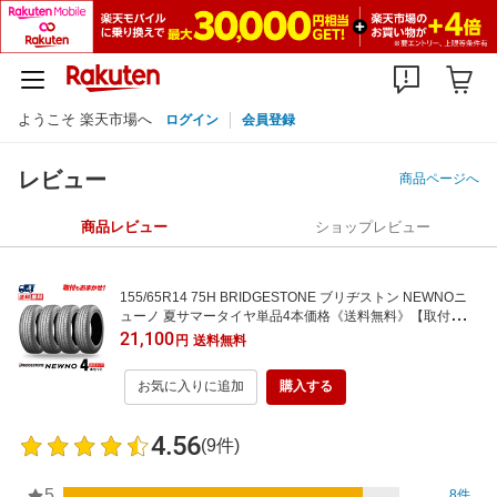
ようこそ 楽天市場へ
ログイン
会員登録
レビュー
商品ページへ
商品レビュー
ショップレビュー
155/65R14 75H BRIDGESTONE ブリヂストン NEWNOニ
ューノ 夏サマータイヤ単品4本価格《送料無料》【取付対
象】
21,100
円
送料無料
お気に入りに追加
購入する
4.56
(9件)
5
8件