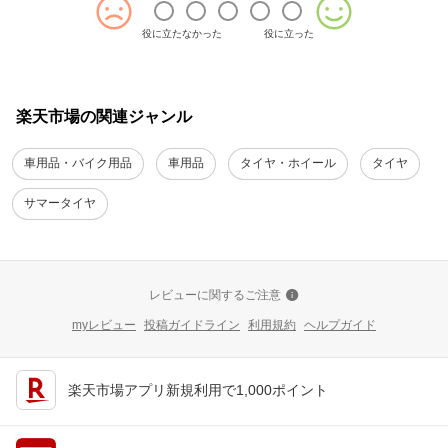
れるご注文を受けておりません。
その為、当店からも製造年・製造国を指定しての発注が難しい状況でご
役に立たなかった
役に立った
ざいます。
製造が直近数ヶ月、国内生産品という状態をご希望かと存じますが、日
本国内工場のみで製造しているような最新の高付加価値タイヤでない限
りは、
楽天市場の関連ジャンル
全ての製造年が、最新かつ、製造国が日本国内。というタイヤは、メー
カーから出回る機会は少なく、お求めいただいたコストパフォーマンス
車用品・バイク用品
車用品
タイヤ・ホイール
タイヤ
に優れた価格帯のタイヤでは、少々、ご期待が過剰になっているかと存
じます。
サマータイヤ
何卒、ご理解を賜れますと幸いでございます。
引き続き、当社一同、最良と考えられるサービスを目指して邁進して参
ります。
この度は当店をご利用いただきありがとうございました。
レビューに関するご注意
レビュー投稿いただき有難うございます。
myレビュー
投稿ガイドライン
利用規約
ヘルプガイド
楽天市場アプリ新規利用で1,000ポイント