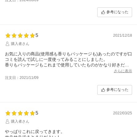
ホ毛がたくさん出てしまって疲れた見た目になることに特に困っ
ています。
参考になった
こちらを使うとツヤが出て、アホ毛も落ち着きます。まとまるけ
れど、しっとりさせすぎて重くなってしまうタイプのものは苦手
なのですが、それもありません。
優しい洗浄力ではあるので、時々炭酸のスカルプクレンジングを
5
2021/12/18
取り入れてバランスを取るようにしています。
かわいらしいデザインが正直あまり好みではないのですが、もの
購入者さん
が良いのでこれからも使おうと改めて思いました。
お気に入りの商品(使用感も香りもパッケージも)あったのですが口
コミを読んで試しに一度使ってみることにしました。
香りもパッケージもこれまで使用していたものがかなり好きだっ
たので一回きりのつもりだったのですが、効果があまりにもはっ
さらに表示
きりと出過ぎて・・・
注文日：2021/11/09
くせ毛で特に生え際は数か月に一度ストレートパーマが必須だっ
たのですが、不要に。
参考になった
うねり、広がり、パサつきから解放され、とかしてオイルをつけ
たら身支度終了。
リピートし続けそうです。
パッケージデザインが変われば100点です。(変わって欲し
5
2022/03/25
い・・・)
購入者さん
やっぱりこれに戻ってきます。
サラサラでまとまりがよい！