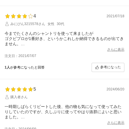
4
2021/07/18
みにぴん3215578さん
女性
30代
今までたくさんのシャントリを使って来ましたが
ゴクビプロが1番好き、というかこれしか納得できるものが出てき
ません。
唯一の不満点はやはり価格の高さなので、もっと価格を下げて頂
さらに表示
くか容量を増やして頂けると使い続けやすいです。マジで高い。
注文日：2021/07/07
価格の問題があるため、ゴクビプロ以上のシャントリを探してい
ますが見つからないんですよね。
参考になった
1人
が参考になったと回答
結果的に最高のシャントリってことなんですが。
この香り、仕上がり以外、違和感を感じてしまうほど。
最高の商品に対して価格の事を言うのもどうかなって思います
が、持続可能を考えると結構重要な事なので。
5
2024/06/20
購入者さん
一時期しばらくリピートした後、他の物も気になって使ってみた
りしていたのですが、久しぶりに使ってやはり抜群によいと思い
ました。
量が多く、乾燥しやすい、広がりやすい、硬い質感癖毛です。ボ
さらに表示
リュームや癖はなんとか生かすとしても、艶が出ないことと、ア
注文日：2024/06/09