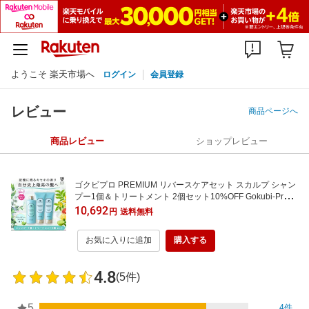
ようこそ 楽天市場へ
ログイン
会員登録
レビュー
商品ページへ
商品レビュー
ショップレビュー
ゴクビプロ PREMIUM リバースケアセット スカルプ シャン
プー1個＆トリートメント 2個セット10%OFF Gokubi-Pro P
REMIUM グリーンティーアロマ 弱酸性 低刺激 フケ かゆみ
10,692
円
送料無料
ヘアケア ダメージケア 毛髪 ダメージレス キューティクル
ツヤ サラサラ リバースケアセット
お気に入りに追加
購入する
4.8
(5件)
5
4件