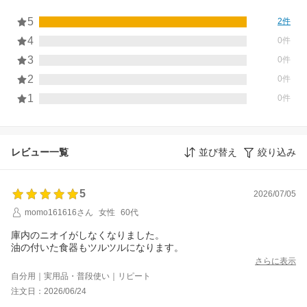
5
2件
4
0件
3
0件
2
0件
1
0件
レビュー一覧
並び替え
絞り込み
5
2026/07/05
momo161616さん
女性
60代
庫内のニオイがしなくなりました。
油の付いた食器もツルツルになります。
さらに表示
自分用｜実用品・普段使い｜リピート
注文日：2026/06/24