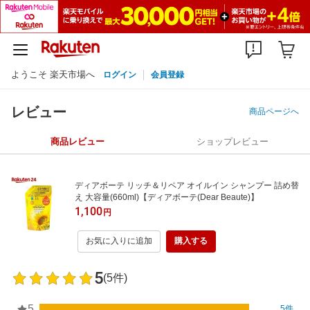
ようこそ 楽天市場へ
ログイン
会員登録
レビュー
商品ページへ
商品レビュー
ショップレビュー
ディアボーテ リッチ＆リペア オイルイン シャンプー 詰め替
え 大容量(660ml)【ディアボーテ(Dear Beaute)】
1,100
円
お気に入りに追加
購入する
5
(5件)
5
5件