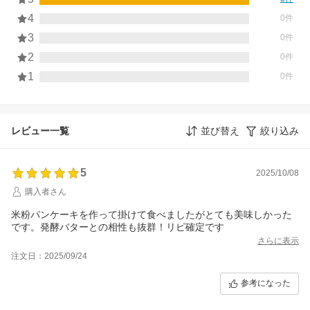
4
0件
3
0件
2
0件
1
0件
レビュー一覧
並び替え
絞り込み
5
2025/10/08
購入者さん
米粉パンケーキを作って掛けて食べましたがとても美味しかった
です。発酵バターとの相性も抜群！リピ確定です
さらに表示
注文日：2025/09/24
参考になった