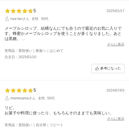
5
2025/01/17
naa-tanさん
女性
30代
メープルシロップ、結構なんにでも合うので最近のお気に入りで
す。蜂蜜かメープルシロップを使うことが多くなりました。あと
は黒糖。
メープルシロップは、万能調味料かも!!
さらに表示
実用品・普段使い｜家族へ｜はじめて
注文日：2025/01/10
参考になった
5
2024/07/03
mamesamaさん
女性
50代
リピ。
お菓子や料理に使ったり、もちろんそのままでも美味しい。
さらに表示
実用品・普段使い｜自分用｜リピート