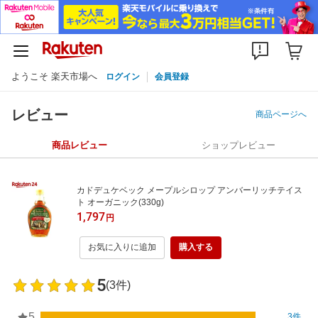
ようこそ 楽天市場へ
ログイン
会員登録
レビュー
商品ページへ
商品レビュー
ショップレビュー
カドデュケベック メープルシロップ アンバーリッチテイス
ト オーガニック(330g)
1,797
円
お気に入りに追加
購入する
5
(3件)
5
3件