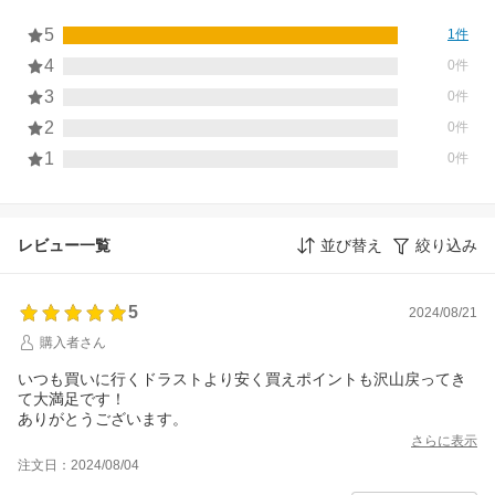
5
1件
4
0件
3
0件
2
0件
1
0件
レビュー一覧
並び替え
絞り込み
5
2024/08/21
購入者さん
いつも買いに行くドラストより安く買えポイントも沢山戻ってき
て大満足です！
ありがとうございます。
さらに表示
注文日：2024/08/04