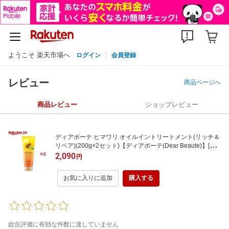
ようこそ 楽天市場へ
ログイン
会員登録
レビュー
商品ページへ
商品レビュー
ショップレビュー
ディアボーテ ヒマワリ オイルイントリートメント(リッチ＆
リペア)(200g×2セット)【ディアボーテ(Dear Beaute)】[洗
い流す ヘアパック ヘアマスク ダメージ ヘアケア]
2,090
円
お気に入りに追加
購入する
総合評価に有効な件数に達していません