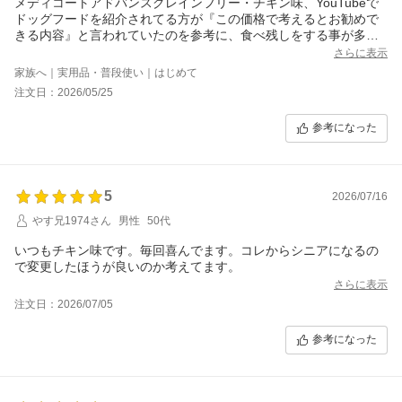
メディコートアドバンスグレインフリー・チキン味、YouTubeで
ドッグフードを紹介されてる方が『この価格で考えるとお勧めで
きる内容』と言われていたのを参考に、食べ残しをする事が多少
気になりだしていた我が家の柴犬に、為しに近所の店舗で2?入り
さらに表示
を購入しこれまでのフードに混ぜてみたところ、食いつきも良く
家族へ｜実用品・普段使い｜はじめて
こちらのフードの方がむしろ好みな感じに驚きました、初めてフ
注文日：2026/05/25
ードを開けた時に飼い主的には少し小粒過ぎる感じを覚えました
が、フードにありがちな嫌な臭みがなく、便の様子も良好、500g
参考になった
小分けパックになっているところも酸化の心配もなく、更に近所
の店舗で2?を追加購入、身体の痒がり等も無い様子なので、もう
少し大容量を探し、こちらで箱買いする事に。
5月25日に注文し5月29日に受け取り、賞味期限2027・９月の商品
5
でした。この賞味期限なら防災も考えたローリングストックにも
2026/07/16
安心、これからもこちらのお店を利用させて頂きます、よろしく
やす兄1974さん
男性
50代
お願い致します。
いつもチキン味です。毎回喜んでます。コレからシニアになるの
で変更したほうが良いのか考えてます。
さらに表示
注文日：2026/07/05
参考になった