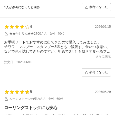
参考になった
1人
が参考になったと回答
4
2026/06/15
★★かおりん★★2700さん
女性
40代
お手頃フードでおすすめに出てきたので購入してみました。
チワワ、マルプー、スタンプー3匹ともご飯残す、食いつき悪い、
などで色々試してきたのですが、初めて3匹とも残さず食べるフー
ド見つけました。1番大きいスタンプーがいつも1粒ずつ食べてた
さらに表示
のですが、これならガブガブ食べれる！これで目やにがマシにな
注文日：2026/06/10
るといいんだけどな。
参考になった
5
2026/05/29
ムーンストーンの恵みさん
女性
60代
ローリングストックにも安心