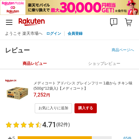
ようこそ 楽天市場へ
ログイン
会員登録
レビュー
商品ページへ
商品レビュー
ショップレビュー
メディコート アドバンス グレインフリー 1歳から チキン味
(500g*12袋入)【メディコート】
7,252
円
お気に入りに追加
購入する
4.71
(82件)
5
65件