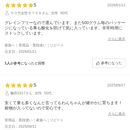
5
2026/01/13
５０代女性９７５６さん
女性
60代
グレインフリーなので選んでいます。また500グラム毎のパッケー
ジになっている事も酸化を防げて気に入っています。非常時用に
ストックしています。
さらに表示
家族へ｜実用品・普段使い｜リピート
注文日：2026/01/11
参考になった
1人
が参考になったと回答
5
2025/09/27
繭良0317さん
女性
50代
安くて量も多くなんと言ってもわんちゃんが健やかに育ちます！
穀物が入ってないので安心です。
さらに表示
実用品・普段使い｜家族へ｜リピート
注文日：2025/08/11