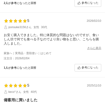
ツガツ食べています。
参考になった
2人
が参考になったと回答
国産品で品質も良さそうなので安心して与えています。
ただ、粒が小さすぎてむせながら食べています。もう少し大きい
粒だとよいのですが
5
2026/02/10
ponsuke3156さん
女性
30代
お安く購入できました。特に体質的な問題はないのですが、食い
しん坊で何でも食べる子なのでより良い物をと思い、こちらを購
入しました。
さらに表示
家族へ｜実用品・普段使い｜はじめて
注文日：2026/02/04
参考になった
1人
が参考になったと回答
5
2025/11/10
keco*さん
女性
40代
備蓄用に買いました