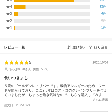
4
12件
3
4件
2
0件
1
1件
レビュー一覧
並び替え
絞り込み
5
2025/10/04
ちっぷ0320さん
男性
50代
食いつきよし
５歳のゴールデンレトリバーです。穀物アレルギーのため、フー
ドが限られており、ここ2,3年はコストコのグレインフリーを与え
ていましたが、ちょっと飽き気味なのでこちらを購入してみまし
た。まずはホームセンターで2kg買って、食いつきいいのでネット
さらに表示
でこちらを購入
注文日：2025/09/30
目新しいのか食いつきは非常によいです。2kg消化した段階でもガ