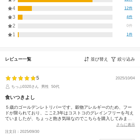
4
12件
3
4件
2
0件
1
1件
レビュー一覧
並び替え
絞り込み
5
2025/10/04
ちっぷ0320さん
男性
50代
食いつきよし
５歳のゴールデンレトリバーです。穀物アレルギーのため、フー
ドが限られており、ここ2,3年はコストコのグレインフリーを与え
ていましたが、ちょっと飽き気味なのでこちらを購入してみまし
た。まずはホームセンターで2kg買って、食いつきいいのでネット
さらに表示
でこちらを購入
注文日：2025/09/30
目新しいのか食いつきは非常によいです。2kg消化した段階でもガ