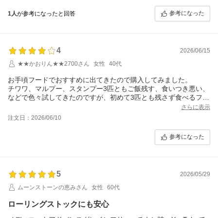
参考になった
1人
が参考になったと回答
4
2026/06/15
★★かおりん★★2700さん
女性
40代
お手頃フードでおすすめに出てきたので購入してみました。
チワワ、マルプー、スタンプー3匹ともご飯残す、食いつき悪い、
などで色々試してきたのですが、初めて3匹とも残さず食べるフー
ド見つけました。1番大きいスタンプーがいつも1粒ずつ食べてた
さらに表示
のですが、これならガブガブ食べれる！これで目やにがマシにな
注文日：2026/06/10
るといいんだけどな。
参考になった
5
2026/05/29
ムーンストーンの恵みさん
女性
60代
ローリングストックにも安心