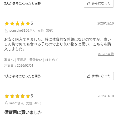
ツガツ食べています。
参考になった
2人
が参考になったと回答
国産品で品質も良さそうなので安心して与えています。
ただ、粒が小さすぎてむせながら食べています。もう少し大きい
粒だとよいのですが
5
2026/02/10
ponsuke3156さん
女性
30代
お安く購入できました。特に体質的な問題はないのですが、食い
しん坊で何でも食べる子なのでより良い物をと思い、こちらを購
入しました。
さらに表示
家族へ｜実用品・普段使い｜はじめて
注文日：2026/02/04
参考になった
1人
が参考になったと回答
5
2025/11/10
keco*さん
女性
40代
備蓄用に買いました