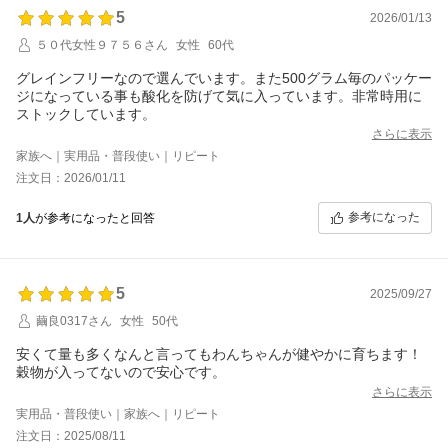
5
2026/01/13
５０代女性９７５６さん
女性
60代
グレインフリーなので選んでいます。また500グラム毎のパッケー
ジになっている事も酸化を防げて気に入っています。非常時用に
ストックしています。
さらに表示
家族へ｜実用品・普段使い｜リピート
注文日：2026/01/11
参考になった
1人
が参考になったと回答
5
2025/09/27
繭良0317さん
女性
50代
安くて量も多くなんと言ってもわんちゃんが健やかに育ちます！
穀物が入ってないので安心です。
さらに表示
実用品・普段使い｜家族へ｜リピート
注文日：2025/08/11