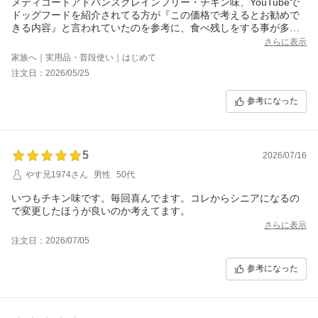
メディコートアドバンスグレインフリー・チキン味、YouTubeで
ドッグフードを紹介されてる方が『この価格で考えるとお勧めで
きる内容』と言われていたのを参考に、食べ残しをする事が多少
気になりだしていた我が家の柴犬に、為しに近所の店舗で2?入り
さらに表示
を購入しこれまでのフードに混ぜてみたところ、食いつきも良く
家族へ｜実用品・普段使い｜はじめて
こちらのフードの方がむしろ好みな感じに驚きました、初めてフ
注文日：2026/05/25
ードを開けた時に飼い主的には少し小粒過ぎる感じを覚えました
が、フードにありがちな嫌な臭みがなく、便の様子も良好、500g
参考になった
小分けパックになっているところも酸化の心配もなく、更に近所
の店舗で2?を追加購入、身体の痒がり等も無い様子なので、もう
少し大容量を探し、こちらで箱買いする事に。
5月25日に注文し5月29日に受け取り、賞味期限2027・９月の商品
5
でした。この賞味期限なら防災も考えたローリングストックにも
2026/07/16
安心、これからもこちらのお店を利用させて頂きます、よろしく
やす兄1974さん
男性
50代
お願い致します。
いつもチキン味です。毎回喜んでます。コレからシニアになるの
で変更したほうが良いのか考えてます。
さらに表示
注文日：2026/07/05
参考になった