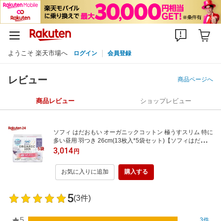
ようこそ 楽天市場へ
ログイン
会員登録
レビュー
商品ページへ
商品レビュー
ショップレビュー
ソフィ はだおもい オーガニックコットン 極うすスリム 特に
多い昼用 羽つき 26cm(13枚入*5袋セット)【ソフィはだおも
いオーガニック極うすスリム】
3,014
円
お気に入りに追加
購入する
5
(3件)
5
3件