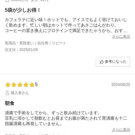
5袋が少しお得！
カフェラテに近い味！ホットでも、アイスでもよく溶けておいし
く飲めます。忙しい朝はホットで作ってあさごはんがわり。
コーヒーの置き換えにプロテインで満足できたゃうから、おすす
めです。5袋買うとすこしおやすくなってて、お得だよー。
さらに表示
実用品・普段使い｜自分用｜リピート
注文日：2025/01/26
参考になった
5
2024/06/20
購入者さん
朝食
潰瘍で手術をしてから、ずっと飲み続けています。
豆乳に溶かして朝飲むとお昼までお腹が満たされて胃潰瘍も十二
指腸潰瘍も再発していません。
さらに表示