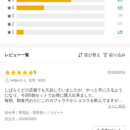
4
4件
3
0件
2
0件
1
1件
レビュー一覧
並び替え
絞り込み
5
2026/03/16
rettanさん
女性
60代
しばらくどの店舗でも欠品していましたが、やっと手に入るよう
になり、今回5個セットでお得に購入出来ました。
毎朝、朝食代わりにこのカフェラテかショコラを飲んでますが、
ショコラの方が少し甘味が強く、カフェラテの方がすっきりした
さらに表示
甘さかな？
自分用｜実用品・普段使い｜リピート
基本カフェラテで、甘さが欲しい時にショコラを飲んでる感じで
注文日：2026/03/05
す。
冬はホット、夏はアイスで飲み易いです。