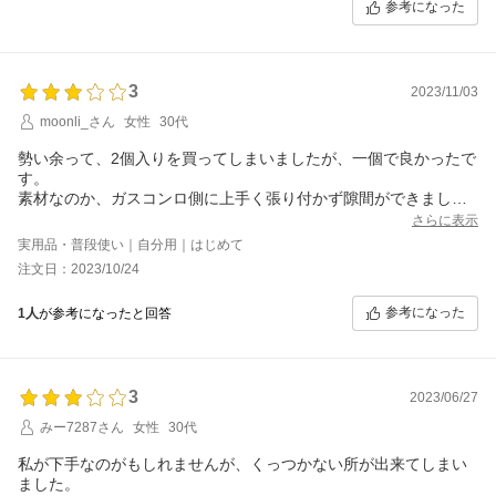
参考になった
3
2023/11/03
moonli_さん
女性
30代
勢い余って、2個入りを買ってしまいましたが、一個で良かったで
す。
素材なのか、ガスコンロ側に上手く張り付かず隙間ができまし
た。汚れたらすぐ替えると思いますが、リピートは無いかな？と
さらに表示
いう感じです。
実用品・普段使い｜自分用｜はじめて
素材との相性な気がするので、我が家には合わなかったな。とい
注文日：2023/10/24
う感じです。
参考になった
1人
が参考になったと回答
3
2023/06/27
みー7287さん
女性
30代
私が下手なのがもしれませんが、くっつかない所が出来てしまい
ました。