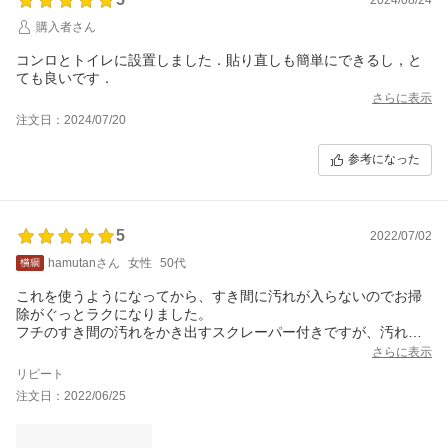
購入者さん
コンロとトイレに設置しました．貼り直しも簡単にできるし，と
ても良いです．
さらに表示
注文日：2024/07/20
参考になった
5
2022/07/02
hamutanさん
女性
50代
これを使うようになってから、すき間に汚れが入らないのでお掃
除がぐっとラクになりました。
フチのすき間の汚れをかき出すスクレーパー付きですが、汚れが
入りこんでいないので使わないで済みます。
さらに表示
リピート
注文日：2022/06/25