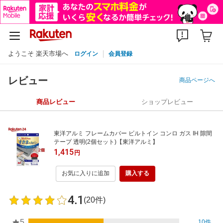
ようこそ 楽天市場へ
ログイン
会員登録
レビュー
商品ページへ
商品レビュー
ショップレビュー
東洋アルミ フレームカバー ビルトイン コンロ ガス IH 隙間
テープ 透明(2個セット)【東洋アルミ】
1,415
円
お気に入りに追加
購入する
4.1
(20件)
5
10件