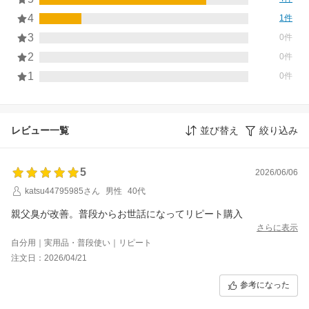
4
1件
3
0件
2
0件
1
0件
レビュー一覧
並び替え
絞り込み
5
2026/06/06
katsu44795985さん
男性
40代
親父臭が改善。普段からお世話になってリピート購入
さらに表示
自分用｜実用品・普段使い｜リピート
注文日：2026/04/21
参考になった