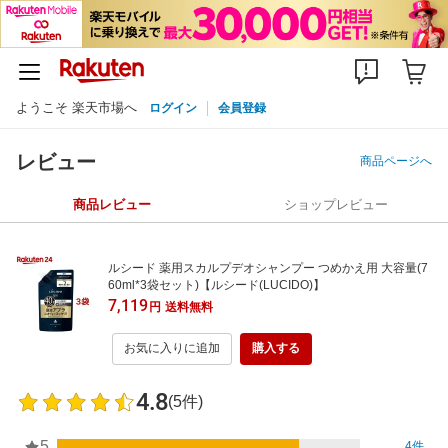
ようこそ 楽天市場へ
ログイン
会員登録
レビュー
商品ページへ
商品レビュー
ショップレビュー
ルシード 薬用スカルプデオシャンプー つめかえ用 大容量(7
60ml*3袋セット)【ルシード(LUCIDO)】
7,119
円
送料無料
お気に入りに追加
購入する
4.8
(5件)
5
4件