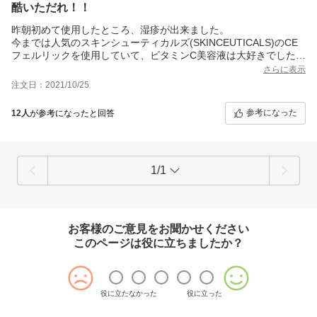
酷いただれ！！
昨朝初めて使用したところ、湿疹が出来ました。
今までは人気のスキンシューティカルズ(SKINCEUTICALS)のCE
フェルリックを使用していて、ビタミンC美容液は大好きでした。
安価で人気のこちらも挑戦しようとしてみたら、悲惨な目に…。
さらに表示
泣
注文日：2021/10/25
初めて使うときはワンポイントだけの方がいいと思います。
参考になった
12人
が参考になったと回答
1/1
お客様のご意見をお聞かせください
このページは役に立ちましたか？
役に立たなかった
役に立った