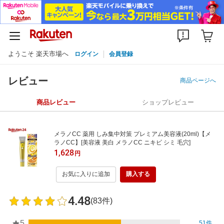
ようこそ 楽天市場へ
ログイン
会員登録
レビュー
商品ページへ
商品レビュー
ショップレビュー
メラノCC 薬用 しみ集中対策 プレミアム美容液(20ml)【メ
ラノCC】[美容液 美白 メラノCC ニキビ シミ 毛穴]
1,628
円
お気に入りに追加
購入する
4.48
(83件)
5
51件