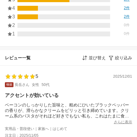
4
2件
3
2件
2
0件
1
0件
レビュー一覧
並び替え
絞り込み
5
2025/12/01
長岳さん
女性
50代
アクセントが効いている
ベーコンのしっかりした旨味と、粗めにひいたブラックペッパー
の香りが、滑らかなクリームをピリッと引き締めています。クリ
ーム系のパスタがそれほど好きでもない私も、これはたまに食べ
たくなりますね。
さらに表示
実用品・普段使い｜家族へ｜はじめて
注文日：2025/11/05