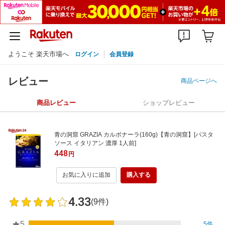
ようこそ 楽天市場へ
ログイン
会員登録
レビュー
商品ページへ
商品レビュー
ショップレビュー
青の洞窟 GRAZIA カルボナーラ(160g)【青の洞窟】[パスタ
ソース イタリアン 濃厚 1人前]
448
円
お気に入りに追加
購入する
4.33
(9件)
5
5件