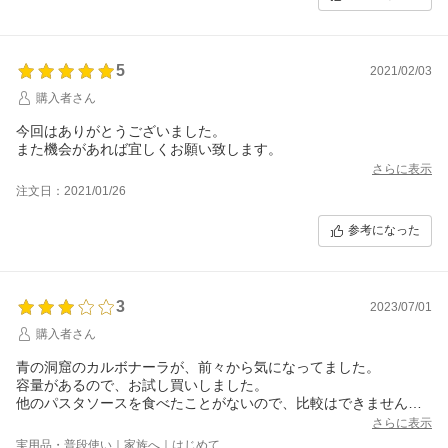
5
2021/02/03
購入者さん
今回はありがとうございました。
また機会があれば宜しくお願い致します。
さらに表示
注文日：2021/01/26
参考になった
3
2023/07/01
購入者さん
青の洞窟のカルボナーラが、前々から気になってました。
容量があるので、お試し買いしました。
他のパスタソースを食べたことがないので、比較はできません。
ベーコンと粗びきこしょうで、それなりに楽しめますが、ソース
さらに表示
はやっぱりレトルト感ありでした。
実用品・普段使い｜家族へ｜はじめて