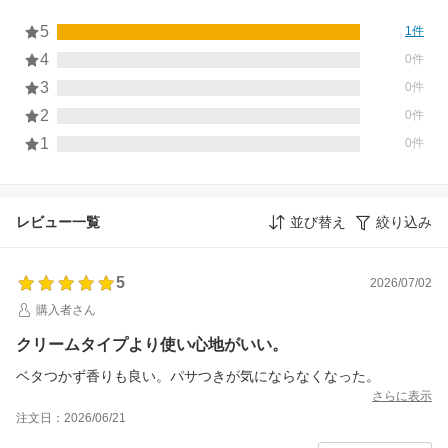
5
1件
4
0件
3
0件
2
0件
1
0件
レビュー一覧
並び替え
絞り込み
5
2026/07/02
購入者さん
クリームタイプより使い心地がいい。
ベタつかず香りも良い。パサつきが気にならなくなった。
さらに表示
注文日：2026/06/21