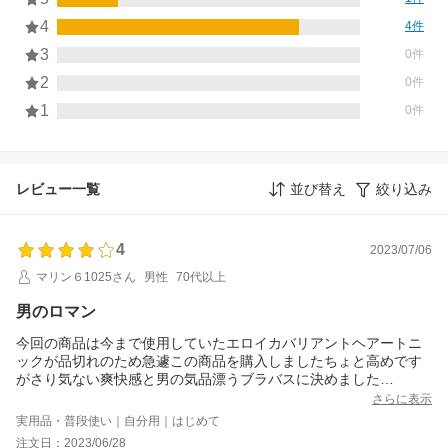
4
4件
3
0件
2
0件
1
0件
レビュー一覧
並び替え
絞り込み
4
2023/07/06
マリン６1025さん
男性
70代以上
男のロマン
今回の商品は今まで使用していたエロイカバリアントヘアートニ
ックが品切れのため急遽この商品を購入しましたちょと高めです
がさり気ない爽快感と男の気品漂うブラバスに決めました
注文番号：261122-20230628-0271735654
さらに表示
実用品・普段使い｜自分用｜はじめて
注文日：2023/06/28