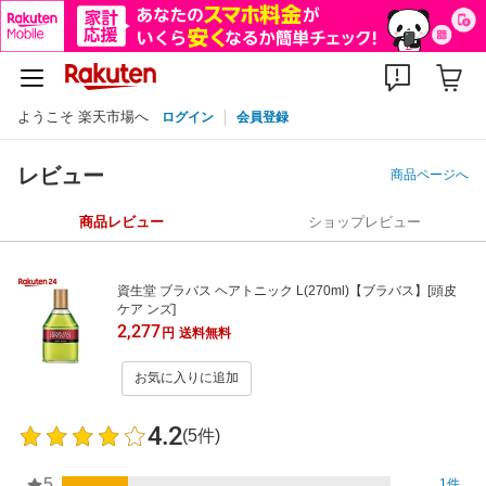
ようこそ 楽天市場へ
ログイン
会員登録
レビュー
商品ページへ
商品レビュー
ショップレビュー
資生堂 ブラバス ヘアトニック L(270ml)【ブラバス】[頭皮
ケア ンズ]
2,277
円
送料無料
お気に入りに追加
4.2
(5件)
5
1件