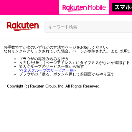
お手数ですが次のいずれかの方法でページをお探しください。
なおリンクをクリックされていた場合、ページが削除された、またはURL
ブラウザの再読み込みを行う
入力したURL（ページアドレス）にタイプミスがないか確認する
楽天グループのサービス一覧から探す
>>
楽天グループのサービス一覧へ
ブラウザの「戻る」ボタンを押して前画面からやり直す
Copyright (c) Rakuten Group, Inc. All Rights Reserved.