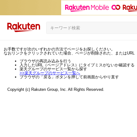
お手数ですが次のいずれかの方法でページをお探しください。
なおリンクをクリックされていた場合、ページが削除された、またはURL
ブラウザの再読み込みを行う
入力したURL（ページアドレス）にタイプミスがないか確認する
楽天グループのサービス一覧から探す
>>
楽天グループのサービス一覧へ
ブラウザの「戻る」ボタンを押して前画面からやり直す
Copyright (c) Rakuten Group, Inc. All Rights Reserved.