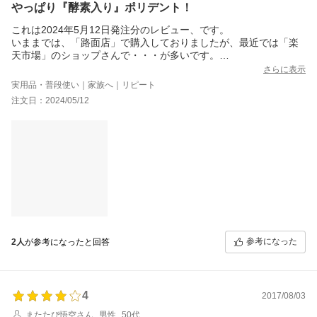
やっぱり『酵素入り』ポリデント！
これは2024年5月12日発注分のレビュー、です。
いままでは、「路面店」で購入しておりましたが、最近では「楽
天市場」のショップさんで・・・が多いです。
「酵素入りポリデント108錠」は、ウチの親のお気に入り！
さらに表示
毎日使う、ものなので、「108錠」の大容量(！)が嬉しい！です。
実用品・普段使い｜家族へ｜リピート
また『マイクロクリーン処方』で、「除菌、洗浄」効果も十分
注文日：2024/05/12
(！)、「ニオイ除去」で「すっきり(！)」なのもまた嬉しい！
色々、試したうえで、「酵素入りポリデント108錠」が一番、ウチ
の親に合っているそう、なので、これに決めています（「新製品
ポリデント」を試す、も販売中止みたい。これに戻りました！再
び、使ってみてやはり、コレ！）。
今回購入！の「楽天24」さん。お世話になっております<(_ _)>。
参考になった
2人
が参考になったと回答
4
2017/08/03
またたび悟空さん
男性
50代