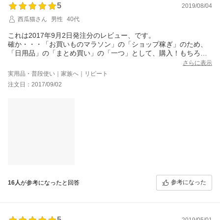
5
2019/08/04
西瓜猫さん
男性
40代
これは2017年9月2日発注分のレビュー、です。
確か・・・「お買いものマラソン」の「ショップ稼ぎ」のため、
「日用品」の「まとめ買い」の「一つ」として、購入！もちろ
ん、「割引クーポン」の「値段合わせ」のためにも！いつもは、
さらに表示
「路面店」で購入しておりましたが、最近では「楽天市場」のシ
実用品・普段使い｜家族へ｜リピート
ョップさんで・・・。
注文日：2017/09/02
「酵素入りポリデント108錠」は、ウチの親のお気に入り！
毎日使う、ものなので、「108錠」の大容量(！)が嬉しい！です。
また『マイクロクリーン処方』で、「除菌、洗浄」効果も十分
(！)、「ニオイ除去」で「すっきり(！)」なのもまた嬉しい！
色々、試したうえで、「酵素入りポリデント108錠」が一番、ウチ
の親に合っているそう、なので、これに決めています（ちょっ
と、「新製品」にも興味あり？）。さすが「楽天24」さんの品揃
え！助かります！！。
参考になった
16人
が参考になったと回答
5
2019/05/01