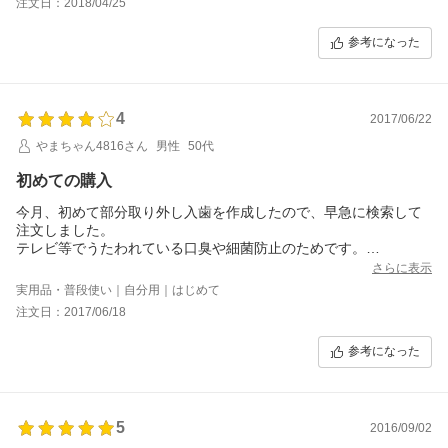
注文日：2018/04/25
参考になった
4
2017/06/22
やまちゃん4816さん
男性
50代
初めての購入
今月、初めて部分取り外し入歯を作成したので、早急に検索して
注文しました。
テレビ等でうたわれている口臭や細菌防止のためです。
昨日、初めて使用して、今朝、使用後の入歯を装着しました。
さらに表示
気持いい雰囲気です。これからも毎日使用していきたいと思いま
実用品・普段使い｜自分用｜はじめて
す。
注文日：2017/06/18
参考になった
5
2016/09/02