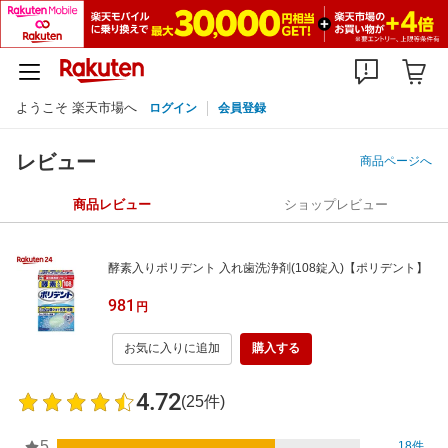
ようこそ 楽天市場へ
ログイン
会員登録
レビュー
商品ページへ
商品レビュー
ショップレビュー
酵素入りポリデント 入れ歯洗浄剤(108錠入)【ポリデント】
981
円
お気に入りに追加
購入する
4.72
(25件)
5
18件