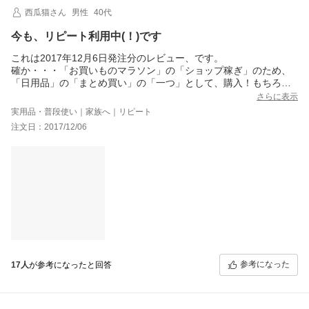
西瓜猫さん
男性
40代
今も、リピート利用中(！)です
これは2017年12月6日発注分のレビュー、です。
確か・・・「お買いものマラソン」の「ショップ稼ぎ」のため、
「日用品」の「まとめ買い」の「一つ」として、購入！もちろ
ん、「割引クーポン」の「値段合わせ」のためにも！いつもは、
さらに表示
「路面店」で購入しておりましたが、最近では「楽天市場」のシ
実用品・普段使い｜家族へ｜リピート
ョップさんで・・・。
注文日：2017/12/06
「酵素入りポリデント108錠」は、ウチの親のお気に入り！
毎日使う、ものなので、「108錠」の大容量(！)が嬉しい！です。
また『マイクロクリーン処方』で、「除菌、洗浄」効果も十分
(！)、「ニオイ除去」で「すっきり(！)」なのもまた嬉しい！
色々、試したうえで、「酵素入りポリデント108錠」が一番、ウチ
の親に合っているそう、なので、これに決めています（ちょっ
と、「新製品」にも興味あり？）。さすが「楽天24」さんの品揃
え！助かります！！。
参考になった
17人
が参考になったと回答