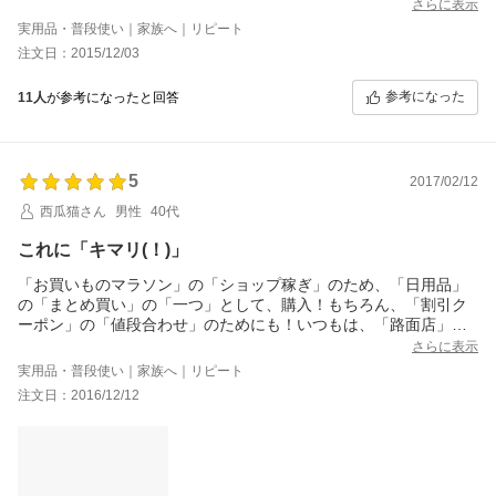
さらに表示
実用品・普段使い｜家族へ｜リピート
注文日：2015/12/03
参考になった
11人
が参考になったと回答
5
2017/02/12
西瓜猫さん
男性
40代
これに「キマリ(！)」
「お買いものマラソン」の「ショップ稼ぎ」のため、「日用品」
の「まとめ買い」の「一つ」として、購入！もちろん、「割引ク
ーポン」の「値段合わせ」のためにも！いつもは、「路面店」で
購入しております。
さらに表示
「酵素入りポリデント108錠」は、ウチの親のお気に入り！
実用品・普段使い｜家族へ｜リピート
毎日使う、ものなので、「108錠」の大容量(！)が嬉しい！です。
注文日：2016/12/12
また『マイクロクリーン処方』で、「除菌、洗浄」効果も十分
(！)、「ニオイ除去」で「すっきり(！)」なのもまた嬉しい！
色々、試したうえで、「酵素入りポリデント108錠」が一番、ウチ
の親に合っているそう、なので、これに決めています。さすが
「楽天24」さんの品揃え！助かります！！。