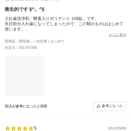
衛生的です §^。^§
入れ歯洗浄剤「酵素入りポリデント 108錠」です。
先日部分入れ歯になってしまったので、この類のものははじめて
使います。
さらに表示
水に浸けた入れ歯に、寝る前に1錠、入れるだけなので、簡単にケ
実用品・普段使い｜自分用｜はじめて
アができ、便利な代物だと思います。
注文日：2017/07/08
この錠剤を水に入れると、炭酸のような泡がたち、見る見る間に
溶けていきます。
朝起きた時に装着すると「キスミント」を食べた時のような爽快
感があります。
また入れ歯に付着した、「ヌルヌル」や「ネバネバ」はきれいに
取れています。
参考になった
32人
が参考になったと回答
5
2021/05/08