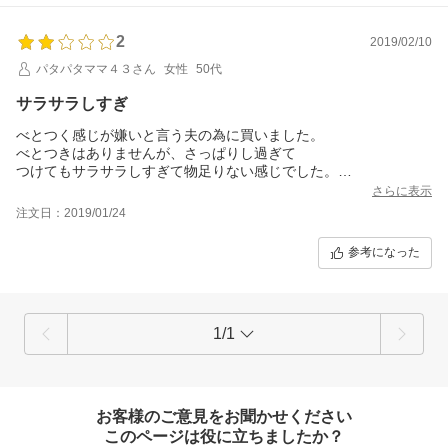
2
2019/02/10
パタパタママ４３さん
女性
50代
サラサラしすぎ
べとつく感じが嫌いと言う夫の為に買いました。
べとつきはありませんが、さっぱりし過ぎて
つけてもサラサラしすぎて物足りない感じでした。
もう少し暖かくなってから使うようにします。
さらに表示
一旦お休み。
注文日：2019/01/24
参考になった
1/1
お客様のご意見をお聞かせください
このページは役に立ちましたか？