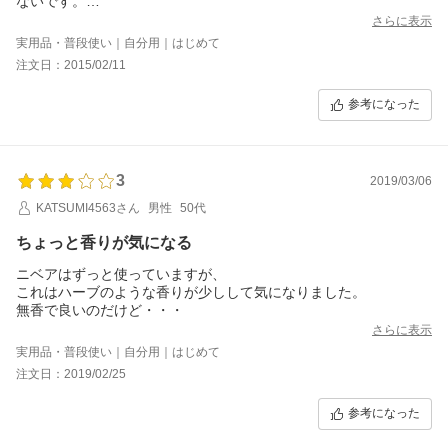
ないです。
かゆくなったり、赤くなったりのトラブルもありません。
さらに表示
においのきつくないので毎日使っています。
実用品・普段使い｜自分用｜はじめて
注文日：2015/02/11
参考になった
3
2019/03/06
KATSUMI4563さん
男性
50代
ちょっと香りが気になる
ニベアはずっと使っていますが、
これはハーブのような香りが少しして気になりました。
無香で良いのだけど・・・
さらに表示
実用品・普段使い｜自分用｜はじめて
注文日：2019/02/25
参考になった