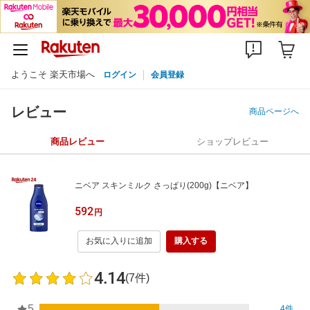
ようこそ 楽天市場へ
ログイン
会員登録
レビュー
商品ページへ
商品レビュー
ショップレビュー
ニベア スキンミルク さっぱり(200g)【ニベア】
592
円
お気に入りに追加
購入する
4.14
(7件)
5
4件