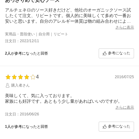
あっさりめで安心ソース
アルチェネロのソース好きだけど、他社のオーガニックソース試
したくて注文、リピートです。個人的に美味しくて多めで一番お
安いと思います。自分のアレルギー体質は物の組み合わせによっ
て合わない場合が有り、食べないと分からない為、安心するソー
さらに表示
スの一つです。
実用品・普段使い｜自分用｜リピート
注文日：2022/12/11
参考になった
2人
が参考になったと回答
4
2016/07/25
購入者さん
美味しくて、気に入っております。
家族にも好評です。あともう少し量があればいいのですが。
さらに表示
注文日：2016/06/26
参考になった
1人
が参考になったと回答