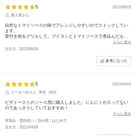
5
2022/08/23
購入者さん
自然なトマトソースの味でアレンジしやすいのでストックしてい
ます。
骨付き肉をグリルして、ブイヨンとトマトソースで煮込んだもの
を
さらに表示
パスタを添えていただくのが定番になっています。
注文日：2022/08/18
参考になった
5
2022/04/25
ぐーるーめさん
男性
40代
ピザトーストのソース用に購入しました。にんにくが入ってない
のであっさりしていておすすめ！
さらに表示
実用品・普段使い｜自分用｜はじめて
注文日：2022/04/09