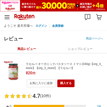
ようこそ 楽天市場へ
ログイン
会員登録
レビュー
商品ページへ
商品レビュー
ショップレビュー
ラセルバ オーガニックパスタソース トマト(340g)【org_4_
more】【org_3_more】【ラセルバ】
820
円
お気に入りに追加
購入する
4.7
(10件)
5
7件