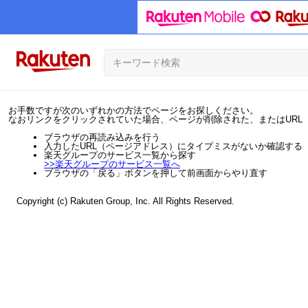
お手数ですが次のいずれかの方法でページをお探しください。
なおリンクをクリックされていた場合、ページが削除された、またはURL
ブラウザの再読み込みを行う
入力したURL（ページアドレス）にタイプミスがないか確認する
楽天グループのサービス一覧から探す
>>
楽天グループのサービス一覧へ
ブラウザの「戻る」ボタンを押して前画面からやり直す
Copyright (c) Rakuten Group, Inc. All Rights Reserved.