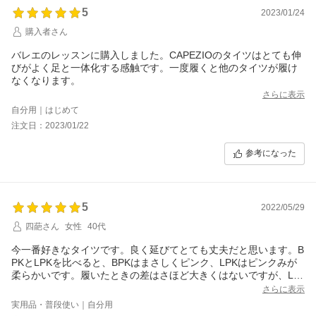
5
2023/01/24
購入者さん
バレエのレッスンに購入しました。CAPEZIOのタイツはとても伸
びがよく足と一体化する感触です。一度履くと他のタイツが履け
なくなります。
さらに表示
自分用｜はじめて
注文日：2023/01/22
参考になった
5
2022/05/29
四葩さん
女性
40代
今一番好きなタイツです。良く延びてとても丈夫だと思います。B
PKとLPKを比べると、BPKはまさしくピンク、LPKはピンクみが
柔らかいです。履いたときの差はさほど大きくはないですが、LP
Kのほうがやや明るく感じました。
さらに表示
実用品・普段使い｜自分用