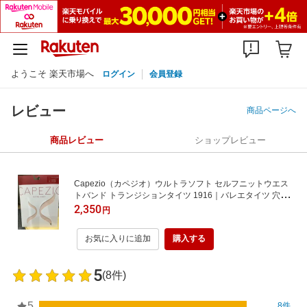
ようこそ 楽天市場へ
ログイン
会員登録
レビュー
商品ページへ
商品レビュー
ショップレビュー
Capezio（カペジオ）ウルトラソフト セルフニットウエス
トバンド トランジションタイツ 1916｜バレエタイツ 穴あ
き 足裏穴あき コンバーチブル マット（光沢なし） fw-pt-c-1
2,350
円
916 【大人バレエ ウエストに食い込まないタイツ 店長
おすすめ バレエレッスン】
お気に入りに追加
購入する
5
(8件)
5
8件