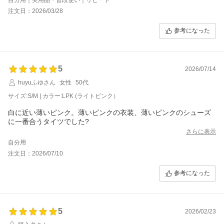
もとても使いやすいお色だと思います(*´∇｀*)
注文日：2026/03/28
155センチ42キロでS/Mサイズで全く問題ありませんでした♪
参考になった
5
2026/07/14
huyuふゆさん
女性
50代
サイズ:S/M | カラー:LPK (ライトピンク）
白に近い薄いピンク。薄いピンクの衣装、薄いピンクのシューズ
に一番合うタイツでした?
さらに表示
自分用
注文日：2026/07/10
参考になった
5
2026/02/23