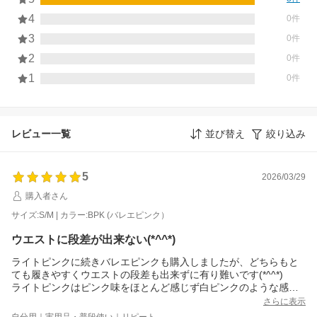
4
0件
3
0件
2
0件
1
0件
レビュー一覧
並び替え
絞り込み
5
2026/03/29
購入者さん
サイズ:S/M | カラー:BPK (バレエピンク）
ウエストに段差が出来ない(*^^*)
ライトピンクに続きバレエピンクも購入しましたが、どちらもと
ても履きやすくウエストの段差も出来ずに有り難いです(*^^*)
ライトピンクはピンク味をほとんど感じず白ピンクのような感じ
なので、白寄りのタイツがお好みの方に良いと思います♪バレエピ
さらに表示
ンクはナチュラルなピンク味がありますがピンク過ぎず、どちら
自分用｜実用品・普段使い｜リピート