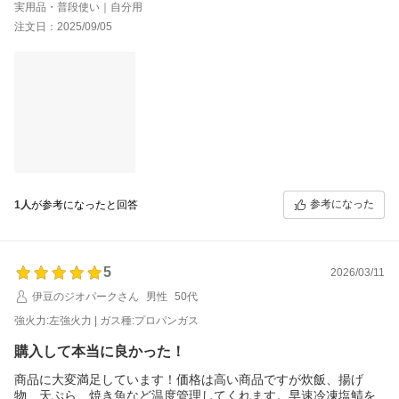
実用品・普段使い｜自分用
注文日：2025/09/05
参考になった
1人
が参考になったと回答
5
2026/03/11
伊豆のジオパークさん
男性
50代
強火力:左強火力 | ガス種:プロパンガス
購入して本当に良かった！
商品に大変満足しています！価格は高い商品ですが炊飯、揚げ
物、天ぷら、焼き魚など温度管理してくれます。早速冷凍塩鯖を