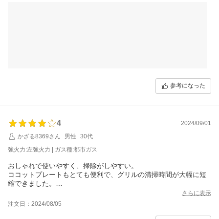
して焼くのがおすすめです◎）
鶏もも肉のグリルも試してみたところ、これがまた絶品！皮はパ
リパリ、お肉は驚くほどジューシーに仕上がりました。家族から
も「これ、お店の味じゃん！」と大好評。（笑）
機能が本当にたくさんあるので、全部使いこなすには、もう少し
時間がかかりそうですが、それもまた楽しみの一つ。
カラーはキッチンが明るくなる白を選びました。汚れが目立つか
な？と少し心配していましたが、トップコートが優秀で、サッと
拭けばすぐに綺麗になります。
お手入れが簡単なのは嬉しいポイント。
参考になった
ただ一点、ステンレスの五徳は使い始めにすぐ焼き色がついてし
まいました。これは想定内だったので、今度ステンレス磨きを買
ってケアしてみようと思います。
総合的に見て、ホワロ C プラスは毎日の料理を格段に楽に、そし
4
2024/09/01
て美味しくしてくれる素晴らしいコンロだと感じています。自動
調理を試してみたい方、料理のレパートリーを増やしたい方に、
かざる8369さん
男性
30代
自信を持っておすすめできます！
強火力:左強火力 | ガス種:都市ガス
おしゃれで使いやすく、掃除がしやすい。
ココットプレートもとても便利で、グリルの清掃時間が大幅に短
縮できました。
一点気になるところは、使用するとすぐにバーナーリングの先端
さらに表示
が変色してしまったことです。ステンレスが焦げたみたいに黒く
注文日：2024/08/05
なってしまったので、ショックでした。