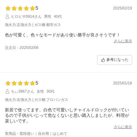
5
2025/02/19
ヒロヒサ0914さん
男性
40代
強火力:左強火力 | ガス種:都市ガス
色が可愛く、色々なモードがあり使い勝手が良さそうです！
さらに表示
注文日：2025/02/06
参考になった
5
2025/01/18
ちぃ3967さん
女性
30代
強火力:右強火力 | ガス種:プロパンガス
新居で使ってます。白色で可愛いしチャイルドロックが付いてい
るので子供がいじって危なくないと思い購入しましたが、料理が
楽しいです。
さらに表示
実用品・普段使い｜自分用｜はじめて