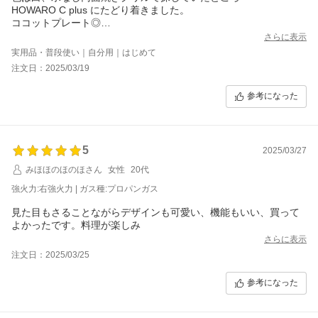
HOWARO C plus にたどり着きました。
ココットプレート◎
毎日色々試して楽しんでいます。
さらに表示
ただ、やはり五徳の使用後すぐの色つきは少し気になりますが…
実用品・普段使い｜自分用｜はじめて
でもそれ以上に満足感が大きいです。
注文日：2025/03/19
本当に購入して良かったです。
参考になった
5
2025/03/27
みほほのほのほさん
女性
20代
強火力:右強火力 | ガス種:プロパンガス
見た目もさることながらデザインも可愛い、機能もいい、買って
よかったです。料理が楽しみ
さらに表示
注文日：2025/03/25
参考になった