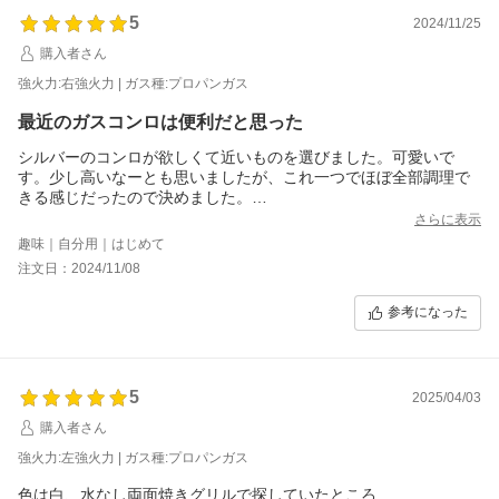
5
2024/11/25
購入者さん
強火力:右強火力 | ガス種:プロパンガス
最近のガスコンロは便利だと思った
シルバーのコンロが欲しくて近いものを選びました。可愛いで
す。少し高いなーとも思いましたが、これ一つでほぼ全部調理で
きる感じだったので決めました。
はねた油も拭き取りやすい。セットすれば火も良い感じで消えま
さらに表示
す。
趣味｜自分用｜はじめて
トースターだと掃除が面倒くさくなって、下に汚れ
注文日：2024/11/08
がたまるけど、ココットプレートだと簡単に洗えるからいつも清
潔だと思いました。
参考になった
パンも美味しく焼けたので、トースターも処分し、キッチン周
り、すっきりできました。
5
2025/04/03
購入者さん
強火力:左強火力 | ガス種:プロパンガス
色は白、水なし両面焼きグリルで探していたところ