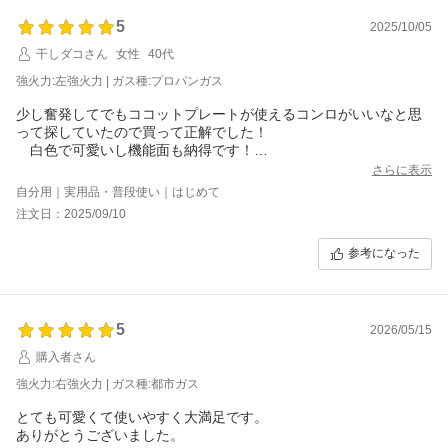
5
2025/10/05
干しダコさん
女性
40代
強火力:左強火力 | ガス種:プロパンガス
少し奮発してでもココットプレートが使えるコンロがいいなと思
って探していたので買って正解でした！
白色で可愛いし機能面も納得です！
さらに表示
ゴムホースは付いてないので購入する方は気を付けてください。
自分用｜実用品・普段使い｜はじめて
注文日：2025/09/10
参考になった
5
2026/05/15
購入者さん
強火力:右強火力 | ガス種:都市ガス
とても可愛くて使いやすく大満足です。
ありがとうございました。