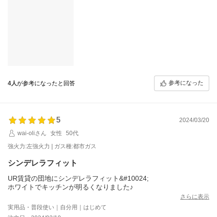
参考になった
4人
が参考になったと回答
5
2024/03/20
wai-oliさん
女性
50代
強火力:左強火力 | ガス種:都市ガス
シンデレラフィット
UR賃貸の団地にシンデレラフィット&#10024;
ホワイトでキッチンが明るくなりました♪
さらに表示
実用品・普段使い｜自分用｜はじめて