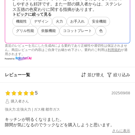
しやすさも好評です。また一部の購入者からは、ステンレ
ス五徳の色変わりに関する指摘があります。
トピックに絞って見る
機能性
デザイン
火力
お手入れ
安全機能
グリル性能
炊飯機能
ココットプレート
色
直近のレビューを元にした生成AIによる要約であり正確性や適切性は保証されませ
ん。商品レビューの内容はご自身でお確かめ下さい。要約のご利用は
利用規約
が適
用されます。
レビュー一覧
並び替え
絞り込み
5
2025/09/08
購入者さん
強火力:左強火力 | ガス種:都市ガス
キッチンが明るくなりました。
隙間が気になるのでラックなどを購入しようと思います。
さらに表示