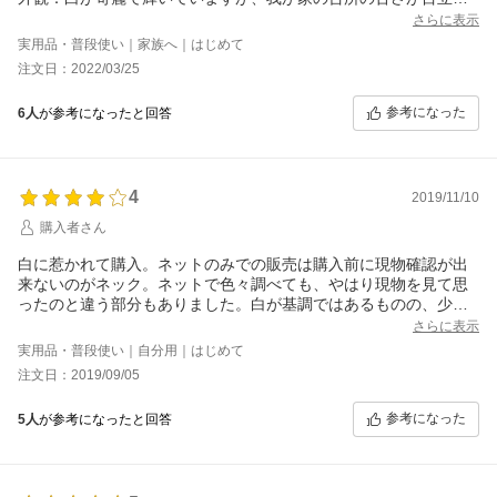
ます。
さらに表示
コンロ：火力が強くなっている様です。燃焼効率がよくなってい
実用品・普段使い｜家族へ｜はじめて
るのか、炎の色も薄いです。
注文日：2022/03/25
GEOやフィスラーの鍋を使用すると最も火力を弱くしても従来品
より強く、煮込み料理で苦労しています。センサーがしっかりし
参考になった
6人
が参考になったと回答
ているので最少火力の設定どうにかならないかと考えています。
五徳の位置が40mm(従来は2５mm)と高いです。天板からの距離
があるので加熱による天板の焦げ付きは少なくなるようですが、
鍋の位置が高く不安定な感じがして、年配者は不安と言っていま
4
した。
2019/11/10
五徳が２３．５ｍｍと広くなっていますが、上面はフラットなの
購入者さん
で鍋底がデコボコした我が家の雪平鍋は不安定でした。中心部を5
mm程度低くして、点で鍋底を支える様になっていたらと思いまし
白に惹かれて購入。ネットのみでの販売は購入前に現物確認が出
た。
来ないのがネック。ネットで色々調べても、やはり現物を見て思
グリル：ココットプレートと焼き網、どちらを使用すると魚が美
ったのと違う部分もありました。白が基調ではあるものの、少し
味しくなるのか、思考錯誤をしていますが、未だに解は見当たり
ポイントとしてグレーが入ってます。これはもう、個人的には全
さらに表示
ません。
て白にしたら？と思いました。価格は高いですが、基本操作に大
実用品・普段使い｜自分用｜はじめて
ココットプレート使用する時、25mm以上の魚が焼けない、下面
きな違いがあるとも思えず、オプションで少し操作が追加されて
注文日：2019/09/05
が焦げる(アルミクッキングシートを使用してもある程度焦げます)
る印象です。グリルに火力調整のレバーはなく、タッチ操作で
等の問題がありますが、最大の問題は、焼きが足らない時、直ぐ
す。それだけコンロが自動でコントロール出来るのかもですが、
に追加で加熱できない点です。ある態度冷めないと再加熱できな
参考になった
5人
が参考になったと回答
なかなか使い慣れません。ココットプレートの蓋をしても飛び散
いので、直ぐ加熱できる方法を検討しています。
らない訳でもなく、逆に焼き色が入りづらいとか、蓋に持ち手が
炊飯機能：RTR-300DIの炊飯鍋を使用していますが、焦げます。
ないので熱すぎて蓋を開け難いとか問題はあります。でも色に惹
設定を弱く(1)しても焦げます。
かれて買ったのだから、全て受け止めます。笑 ステンレスのゴト
2合炊きでも鍋底に焦げができます。今まで機種は焦げも無く、美