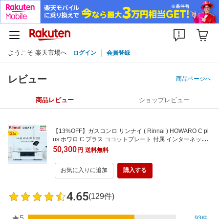
ようこそ 楽天市場へ
ログイン
会員登録
レビュー
商品ページへ
商品レビュー
ショップレビュー
【13%OFF】ガスコンロ リンナイ ( Rinnai ) HOWARO C pl
us ホワロ C プラス ココットプレート 付属 インターネット
限定販売 ガステーブル 都市ガス プロパン
50,300
円
送料無料
お気に入りに追加
購入する
4.65
(129件)
5
93件