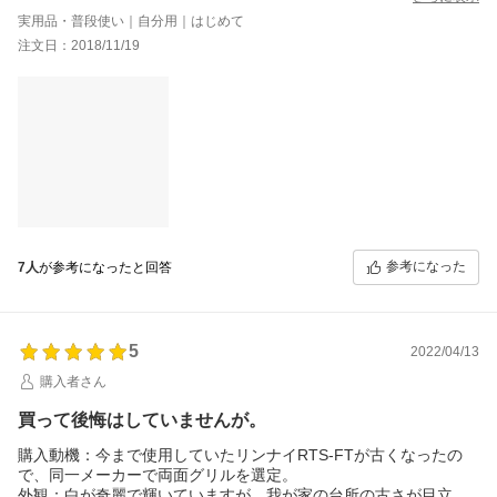
ガスコードついてきたら申し分ないのですが、別途購入する必要
実用品・普段使い｜自分用｜はじめて
がありました。
注文日：2018/11/19
お湯を沸かすのも沸騰後にガスが消える、焼魚は数年前のガステ
ーブルでは、ガスの火を見ていないと焦げる心配がありました
が、なんとボタン一つのお任せで焦げずに焼けました。
ココットプレートでは野菜のホイル焼きもボタン選択の火加減お
まかせ簡単にできます。
言うことなしですね。あとはご飯を炊いてみたいなと思いまし
た。
これもタイマー機能があればいいのに。
日頃の家事をサポートしてくれるにはありがたい商品だと思いま
す。
参考になった
7人
が参考になったと回答
5
2022/04/13
購入者さん
買って後悔はしていませんが。
購入動機：今まで使用していたリンナイRTS-FTが古くなったの
で、同一メーカーで両面グリルを選定。
外観：白が奇麗で輝いていますが、我が家の台所の古さが目立ち