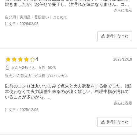
焼きましたが、お任せで完了し、油汚れが気になりません。ココ
ットプレート最高で感動です！これから色々と調理するのが楽し
さらに表示
みです。
自分用｜実用品・普段使い｜はじめて
注文日：2026/03/05
参考になった
4
2025/12/18
まんた245さん
女性
50代
強火力:左強火力 | ガス種:プロパンガス
以前のコンロは丸いつまみで点火と火力調整をする物でした。指2
本使わなくて火力調整出来るのが凄く嬉しい。料理中指が汚れて
いることが多いから。
15年振りの買い替えですが、火力もアップした感じです。ココッ
さらに表示
トグリルも使いやすいです。魚焼きも自動でいい感じに焼けまし
注文日：2025/12/05
た。
グリル排気口に油ハネやゴミが落ちるのが嫌なのでカバーが有れ
参考になった
ばいいのにといつも思います。
お手入れは中性洗剤が推奨ですが普段アルカリ性の洗剤を使って
いたので残念です。。