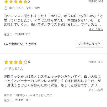
5
クは火力が超弱火でも焼き色が入ります。専用クレンザーで焼き
2019/01/14
味しく炊けていたのですが、
色は落ちますが、粒子が細かいとは言え傷が付きます。女1人で設
Irieママさん
女性
40代
大火力でより美味しく炊ける仕様なのである程度は焦げる様にな
置しましたが、重さがあるのでなかなか苦労しました。簡単に設
ったのかとも思いました。
置出来る様になったとは言え、やはりガスなので、不安はなかな
白いコンロに惹かれました！！ホワロ、ホワロCでも良いかな？と
炊き始めの水温等も検討しましたが、焦げのないごはんは未だ炊
か消えませんでした。出来ればホース込みで販売して欲しいです
思っていましたが、２つは五徳が黒だし、両面焼きがいいし、と
けていません。
ね。負の点ばかり挙げましたが欲しくて買ったので、少しずつ使
比較していくと、高いですがプラスを選びました。マイナスな所
炊飯機能で以前のモードを(設定0に追加)残して欲しかったです。
い慣れて行き、大切に使用したいです。でも次回買い直す時は、
は五徳がステンレスだからか使用していくと、変色していくのは
さらに表示
感想：新規の機能を使いこなせていないと思っています。使いこ
ロースペックで満足するように思います。
誤算でした。トースターを持ちたくないので、食パンにしっかり
なせないのなら、市販品のKG66VTでもよかったのか、汚れてい
注文日：2018/11/05
と焼き目がつき、しかも焼き目を選んで自動タイマーでピピッと
ても使えていたので買い換えない方が焦げのないごはんが食べれ
お知らせなので、うっかりな私にはピッタリです(笑)ココットプレ
て良かったのか、等々。
参考になった
5人
が参考になったと回答
ートで手作りハンバーグを焼いて見ると、フライパンより美味し
かった！油なし唐揚げとか、もっとたくさん料理したいです！高
い分買い換えせずに目一杯使用したいです！
4
2019/01/30
購入者さん
隙間ラックをつけるとシステムキッチンみたいです。白い天板に
ごとくとバーナーのステンレスが美しくてほれぼれしました。が
一度使うとごとくが熱のために変色。ちょっと残念です。クリー
ナーを買い足しました。いろいろな機能が充実していますが、覚
さらに表示
えるのが大変です。専用のものを買いそろえると、結構な金額に
実用品・普段使い｜自分用｜はじめて
なりました。その分使いこなさないと。
注文日：2019/01/15