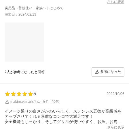
白とシルバーが基調なので、とても合っていますし、今までリン
さらに表示
ナイのビルトインを使っていたので操作も同じで本当に使いやす
実用品・普段使い｜家族へ｜はじめて
そうです！
注文日：2024/02/13
黒のが汚れないかな？とか引き締め色でいいかな？とも思いまし
たがネット限定の白にして大正解です！キッチンに立つと可愛い
くて、気分も上がります♪
毎日使うものなので少し高くても気に入ったものを買う方が毎日
楽しく料理できます。
パロマのエブリシェフとも迷いましたが、スタイリッシュさから
いったら断然ホワロだと思います☆
ステンレスの五徳はすぐ焼けちゃうと思いますが、毎日お手入れ
しようとおもえる白なので、かえって気になりません。
左が壁なので右の強火力にしました。
でも思ったほど壁と接していないので大丈夫そうです。隙間にtow
参考になった
2人
が参考になったと回答
erのシリーズを設置して色々置こうと思ってます。
本当にうれしくなるコンロです♪
5
2022/10/06
makimakimarkさん
女性
40代
イメージ通りの白さがかわいらしく、ステンレス五徳が高級感を
アップさせてくれる素敵なコンロで大満足です！
安全機能もしっかり、そしてグリルが使いやすく、お魚、お肉、
野菜と美味しく自動調理でも焼き上げられます！
さらに表示