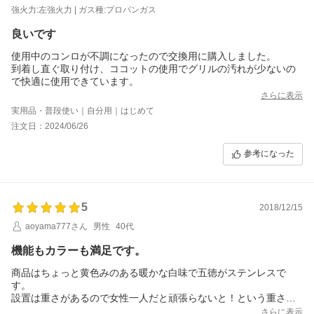
強火力:左強火力 | ガス種:プロパンガス
良いです
使用中のコンロが不調になったので交換用に購入しました。
到着し直ぐ取り付け、ココットの使用でグリルの汚れが少ないの
で快適に使用できています。
さらに表示
実用品・普段使い｜自分用｜はじめて
注文日：2024/06/26
参考になった
5
2018/12/15
aoyama777さん
男性
40代
機能もカラーも満足です。
商品はちょっと黄色みのある暖かな白味で五徳がステンレスで
す。
設置は重さがあるので女性一人だと頑張らないと！という重さ
（約16kg）。
さらに表示