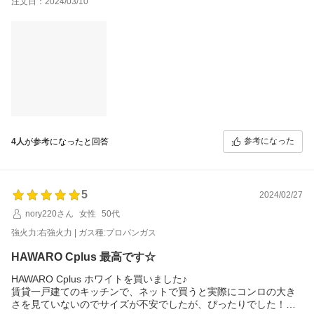
注文日：2024/03/10
参考になった
4人
が参考になったと回答
5
2024/02/27
nory220さん
女性
50代
強火力:右強火力 | ガス種:プロパンガス
HAWARO Cplus 最高です☆
HAWARO Cplus ホワイトを買いました♪
賃貸一戸建てのキッチンで、ネットで買うと実際にコンロの大き
さを見ていないのでサイズが不安でしたが、ぴったりでした！