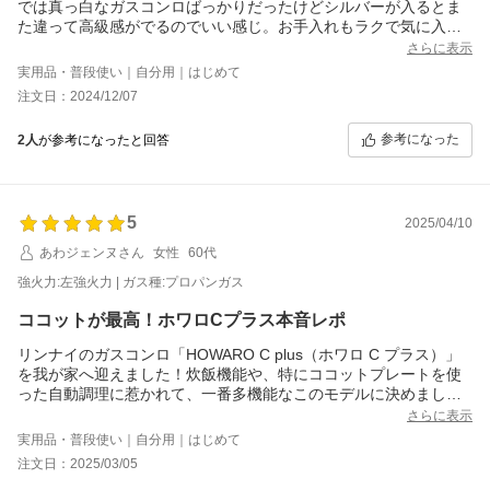
では真っ白なガスコンロばっかりだったけどシルバーが入るとま
た違って高級感がでるのでいい感じ。お手入れもラクで気に入っ
てます。ただ使ったその日に五徳の色が変わりその分の☆マイナ
さらに表示
ス1です。昨日に関してはココットのおかげで汚れが最小限まで減
実用品・普段使い｜自分用｜はじめて
らせるのでたいしたいー！
注文日：2024/12/07
参考になった
2人
が参考になったと回答
5
2025/04/10
あわジェンヌさん
女性
60代
強火力:左強火力 | ガス種:プロパンガス
ココットが最高！ホワロCプラス本音レポ
リンナイのガスコンロ「HOWARO C plus（ホワロ C プラス）」
を我が家へ迎えました！炊飯機能や、特にココットプレートを使
った自動調理に惹かれて、一番多機能なこのモデルに決めまし
た。
さらに表示
使ってみて、まずココットプレートの実力に感動！ トースター代
実用品・普段使い｜自分用｜はじめて
わりにパンを焼いてみたら、外はサクッ、中はふんわり、もう手
注文日：2025/03/05
放せません。（4つ切りの厚め食パンは、端が焦げやすいので蓋を