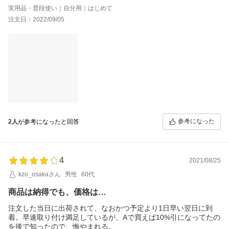
コンロ機能の炊飯モードで炊くご飯も、火加減も自動で美味しく
実用品・普段使い｜自分用｜はじめて
炊けるので、毎日コンロで炊いてます。時間も15分程で炊けて蒸
注文日：2022/09/05
らしを入れも30分 ガスで炊くご飯大好きです。炊飯鍋とミトンも
おススメです！
参考になった
2人
が参考になったと回答
4
2021/08/25
kzo_osakaさん
男性
60代
商品は納得でも、価格は…
注文した当日に出荷されて、なおかつ予定より1日早い翌日に到
着。早速取り付け満足しているが、Aで買えば10%引になってたの
を後で知ったので、悔やまれる。