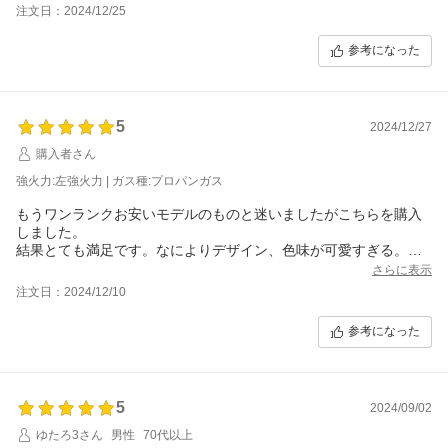
注文日：2024/12/25
参考になった
5
2024/12/27
購入者さん
強火力:左強火力 | ガス種:プロパンガス
もうワンランクお安いモデルのものと迷いましたがこちらを購入
しました。
結果とても満足です。なによりデザイン、色味が可愛すぎる。
白で汚れが目立つのでこまめにお掃除する気になれます。
さらに表示
ココットプレートや炊飯モードなど、機能満載なので使いこなせ
注文日：2024/12/10
るように頑張りたいと思います。
参考になった
5
2024/09/02
ゆたろ3さん
男性
70代以上