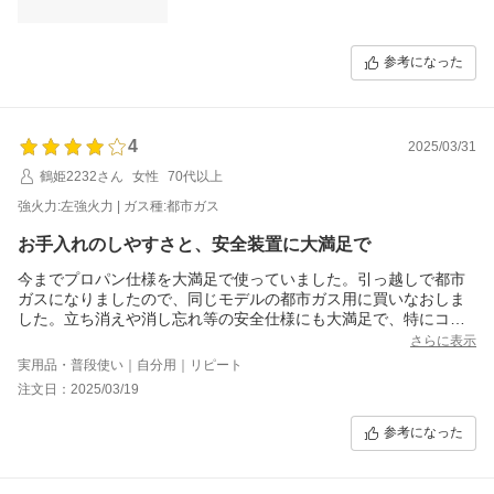
参考になった
4
2025/03/31
鶴姫2232さん
女性
70代以上
強火力:左強火力 | ガス種:都市ガス
お手入れのしやすさと、安全装置に大満足で
今までプロパン仕様を大満足で使っていました。引っ越しで都市
ガスになりましたので、同じモデルの都市ガス用に買いなおしま
した。立ち消えや消し忘れ等の安全仕様にも大満足で、特にココ
ットは魚好きの我が家には無くてはならない便利なものです。使
さらに表示
い始めに自動で少しの間弱火になるのには戸惑いますがそれ以外
実用品・普段使い｜自分用｜リピート
は星5だと思います
注文日：2025/03/19
参考になった